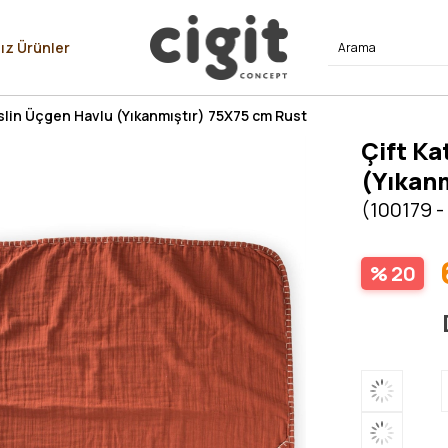
⭐⭐⭐⭐
ız Ürünler
üslin Üçgen Havlu (Yıkanmıştır) 75X75 cm Rust
Çift Ka
(Yıkanm
(100179 -
20