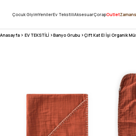
250.000'DEN FAZLA DEĞERLENDİRMEDE 5 ÜZERİNDEN 4.8 PUAN ALDI ⭐
Çocuk Giyim
Yeniler
Ev Tekstili
Aksesuar
Çorap
Outlet
Zamans
3 MİLYONDAN FAZLA MUTLU MÜŞTERİ ❤️ 10 MİLYON ÜRÜN
Anasayfa
EV TEKSTİLİ
Banyo Grubu
Çift Kat El İşi Organik M