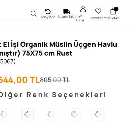
Üye
Sipariş Takip
Kolay İade
Favorilerim
Sepetim
Girişi
t El İşi Organik Müslin Üçgen Havlu
ıştır) 75X75 cm Rust
 5067)
644,00 TL
805,00 TL
Diğer Renk Seçenekleri