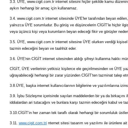
3.3. ÜYE, www.cigit.com.tr internet sitesini hiçbir şekilde kamu düzenini
aykırı herhangi bir amaç için kullanamaz.
3.4. www.cigit.com.tr internet sitesinde ÜYE'ler tarafından beyan edilen,
yalnızca ÜYE sorumludur. Bu görüş ve düşüncelerin CİGİT’le hiçbir ilgi
veya üçüncü kişi veya kurumların beyan edeceği fikir ve görüşler neden
3.5. ÜYE, www.cigit.com.tr internet sitesine ÜYE olurken verdiği kişisel
tazmin edeceğini beyan ve taahhüt eder.
3.6. ÜYE'nin CİGİT internet sitesinden aldığı şifreyi kullanma hakkı mü
CİGİT, ÜYE verilerinin yetkisiz kişilerce ele geçirilmesinden ve ÜYE yaz
uğrayabileceği herhangi bir zarar yüzünden CİGİT’ten tazminat talep et
3.8.ÜYE, başka internet kullanıcılarının bilgilerine ve yazılımlarına i
3.9. İşbu Sözleşme içerisinde sayılan maddelerden bir ya da birkaçını 
iddialardan ari tutacağını ve bunlara karşı tazmin edeceğini kabul ve ta
3.10.CİGİT’in her zaman tek taraflı olarak herhangi bir sorumluluk üst
3.11.
www.cigit.com.tri
nternet sitesi tasarım ve yazılımı ile ürünlere ait