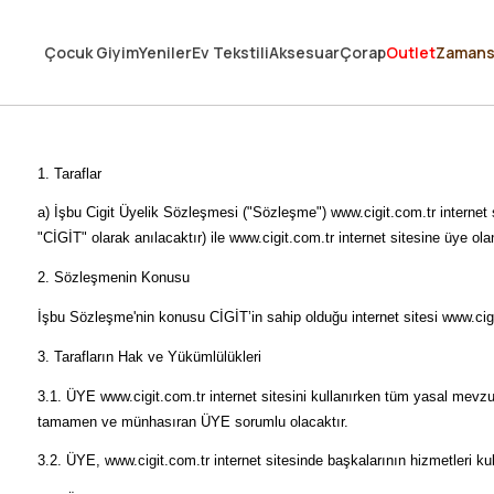
250.000'DEN FAZLA DEĞERLENDİRMEDE 5 ÜZERİNDEN 4.8 PUAN ALDI ⭐
Çocuk Giyim
Yeniler
Ev Tekstili
Aksesuar
Çorap
Outlet
Zamans
3 MİLYONDAN FAZLA MUTLU MÜŞTERİ ❤️ 10 MİLYON ÜRÜN
1. Taraflar
a) İşbu Cigit Üyelik Sözleşmesi ("Sözleşme") www.cigit.com.tr inte
"CİGİT" olarak anılacaktır) ile www.cigit.com.tr internet sitesine üye ola
2. Sözleşmenin Konusu
İşbu Sözleşme'nin konusu CİGİT’in sahip olduğu internet sitesi www.cigi
3. Tarafların Hak ve Yükümlülükleri
3.1. ÜYE www.cigit.com.tr internet sitesini kullanırken tüm yasal mev
tamamen ve münhasıran ÜYE sorumlu olacaktır.
3.2. ÜYE, www.cigit.com.tr internet sitesinde başkalarının hizmetleri kul