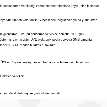
da sonlandırma ve dilediği zaman internet sitesinde kayıtlı olan kullanıcı
eya yürürlükten kaldırabilir. Güncellenen, değiştirilen ya da yürürlükten
a bilgilendirme SMS'leri gönderme yetkisine sahiptir. ÜYE işbu
a göstermiş sayılacaktır. ÜYE elektronik posta ve/veya SMS almaktan
ecektir. 3.13. madde hükümleri saklıdır.
T, ÜYEnin "üyelik sözleşmesinin herhangi bir hükmünü ihlal etmesi
releri yetkilidir.
anında akdedilmiş ve yürürlülüğe girmiştir.