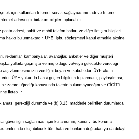
şmek için kullanılan Internet servis sağlayıcısının adı ve Internet
ernet adresi gibi birtakım bilgiler toplanabilir.
a adresi, sabit ve mobil telefon hatları ve diğer iletişim bilgileri
ulaşma hakkı bulunmaktadır. ÜYE, işbu sözleşmeyi kabul etmekle aksine
reklamlar, kampanyalar, avantajlar, anketler ve diğer müşteri
başka yollarla geçmişte vermiş olduğu ve/veya gelecekte vereceği
 ve arşivlenmesine izin verdiğini beyan ve kabul eder. ÜYE aksini
l eder. ÜYE yukarıda bahsi geçen bilgilerin toplanması, paylaşılması,
 bir zarara uğradığı konusunda talepte bulunmayacağını ve CİGİT’i
e iletebilir.
çıklaması gerektiği durumda ve (b) 3.13. maddede belirtilen durumlarda
hai güvenliğin sağlanması için kullanıcının, kendi virüs koruma
istemlerinde oluşabilecek tüm hata ve bunların doğrudan ya da dolaylı