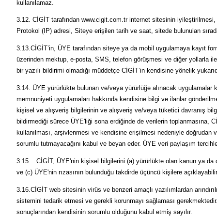
kullanılamaz.
3.12. CİGİT tarafından www.cigit.com.tr internet sitesinin iyileştirilmes
Protokol (IP) adresi, Siteye erişilen tarih ve saat, sitede bulunulan sıra
3.13.CİGİT’in, ÜYE tarafından siteye ya da mobil uygulamaya kayıt formun
üzerinden mektup, e-posta, SMS, telefon görüşmesi ve diğer yollarla il
bir yazılı bildirimi olmadığı müddetçe CİGİT’in kendisine yönelik yukarıda
3.14. ÜYE yürürlükte bulunan ve/veya yürürlüğe alınacak uygulamalar 
memnuniyeti uygulamaları hakkında kendisine bilgi ve ilanlar gönderil
kişisel ve alışveriş bilgilerinin ve alışveriş ve/veya tüketici davranış 
bildirmediği sürece ÜYE'liği sona erdiğinde de verilerin toplanmasına, 
kullanılması, arşivlenmesi ve kendisine erişilmesi nedeniyle doğrudan
sorumlu tutmayacağını kabul ve beyan eder. ÜYE veri paylaşım tercihlerini
3.15. . CİGİT, ÜYE'nin kişisel bilgilerini (a) yürürlükte olan kanun ya 
ve (c) ÜYE'nin rızasının bulunduğu takdirde üçüncü kişilere açıklayabilir
3.16.CİGİT web sitesinin virüs ve benzeri amaçlı yazılımlardan arındırı
sistemini tedarik etmesi ve gerekli korunmayı sağlaması gerekmektedir
sonuçlarından kendisinin sorumlu olduğunu kabul etmiş sayılır.