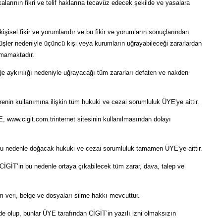
alarının fikri ve telif haklarına tecavüz edecek şekilde ve yasalara
işisel fikir ve yorumlarıdır ve bu fikir ve yorumların sonuçlarından
üşler nedeniyle üçüncü kişi veya kurumların uğrayabileceği zararlardan
nmamaktadır.
eğe aykırılığı nedeniyle uğrayacağı tüm zararları defaten ve nakden
enin kullanımına ilişkin tüm hukuki ve cezai sorumluluk ÜYE'ye aittir.
, www.cigit.com.trinternet sitesinin kullanılmasından dolayı
, bu nedenle doğacak hukuki ve cezai sorumluluk tamamen ÜYE'ye aittir.
CİGİT’in bu nedenle ortaya çıkabilecek tüm zarar, dava, talep ve
 veri, belge ve dosyaları silme hakkı mevcuttur.
inde olup, bunlar ÜYE tarafından CİGİT’in yazılı izni olmaksızın