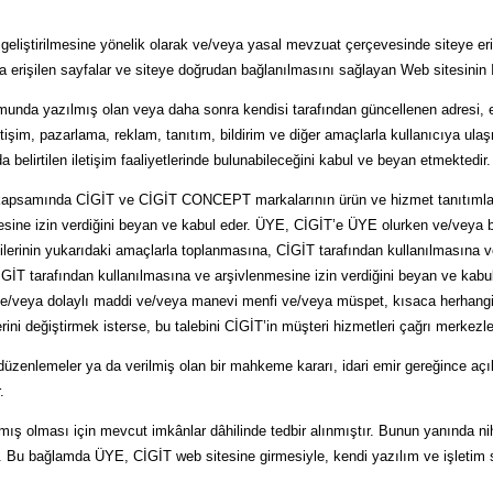
i, geliştirilmesine yönelik olarak ve/veya yasal mevzuat çerçevesinde siteye eri
da erişilen sayfalar ve siteye doğrudan bağlanılmasını sağlayan Web sitesinin Int
da yazılmış olan veya daha sonra kendisi tarafından güncellenen adresi, e-post
etişim, pazarlama, reklam, tanıtım, bildirim ve diğer amaçlarla kullanıcıya 
 belirtilen iletişim faaliyetlerinde bulunabileceğini kabul ve beyan etmektedir.
kapsamında CİGİT ve CİGİT CONCEPT markalarının ürün ve hizmet tanıtımları, 
mesine izin verdiğini beyan ve kabul eder. ÜYE, CİGİT’e ÜYE olurken ve/veya 
bilgilerinin yukarıdaki amaçlarla toplanmasına, CİGİT tarafından kullanılmasına
CİGİT tarafından kullanılmasına ve arşivlenmesine izin verdiğini beyan ve kabu
 ve/veya dolaylı maddi ve/veya manevi menfi ve/veya müspet, kısaca herhangi
 değiştirmek isterse, bu talebini CİGİT’in müşteri hizmetleri çağrı merkezlerin
da düzenlemeler ya da verilmiş olan bir mahkeme kararı, idari emir gereğince a
.
lmış olması için mevcut imkânlar dâhilinde tedbir alınmıştır. Bunun yanında ni
. Bu bağlamda ÜYE, CİGİT web sitesine girmesiyle, kendi yazılım ve işletim s