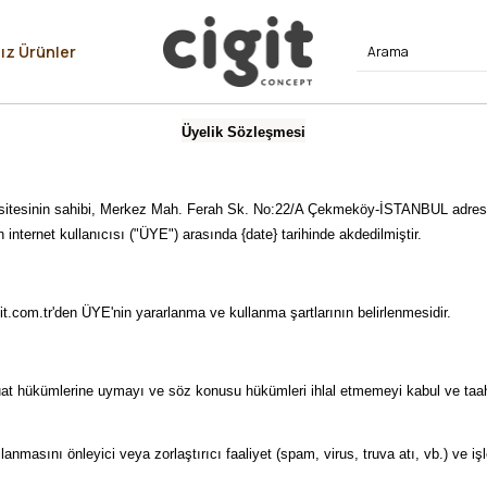
⭐⭐⭐⭐
ız Ürünler
Üyelik Sözleşmesi
rnet sitesinin sahibi, Merkez Mah. Ferah Sk. No:22/A Çekmeköy-İSTANBUL a
n internet kullanıcısı ("ÜYE") arasında {date} tarihinde akdedilmiştir.
t.com.tr'den ÜYE'nin yararlanma ve kullanma şartlarının belirlenmesidir.
zuat hükümlerine uymayı ve söz konusu hükümleri ihlal etmemeyi kabul ve ta
lanmasını önleyici veya zorlaştırıcı faaliyet (spam, virus, truva atı, vb.) ve 