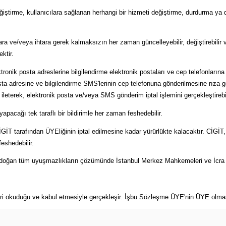
eğiştirme, kullanıcılara sağlanan herhangi bir hizmeti değiştirme, durdurma ya 
ara ve/veya ihtara gerek kalmaksızın her zaman güncelleyebilir, değiştirebilir v
ktir.
ronik posta adreslerine bilgilendirme elektronik postaları ve cep telefonların
osta adresine ve bilgilendirme SMS'lerinin cep telefonuna gönderilmesine rız
eterek, elektronik posta ve/veya SMS gönderim iptal işlemini gerçekleştirebil
apacağı tek taraflı bir bildirimle her zaman feshedebilir.
CİGİT tarafından ÜYEliğinin iptal edilmesine kadar yürürlükte kalacaktır. CİGİ
eshedebilir.
n doğan tüm uyuşmazlıkların çözümünde İstanbul Merkez Mahkemeleri ve İcra Dai
i okuduğu ve kabul etmesiyle gerçekleşir. İşbu Sözleşme ÜYE'nin ÜYE olması 