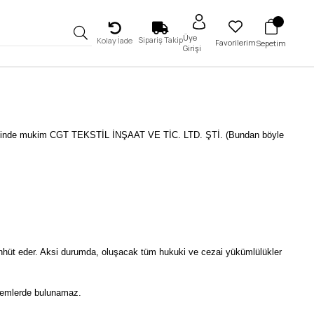
Üye
Sipariş Takip
Kolay İade
Favorilerim
Sepetim
Girişi
dresinde mukim CGT TEKSTİL İNŞAAT VE TİC. LTD. ŞTİ. (Bundan böyle
ahhüt eder. Aksi durumda, oluşacak tüm hukuki ve cezai yükümlülükler
işlemlerde bulunamaz.