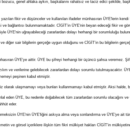
 bozucu, genel ahlaka aykırı, başkalarını rahatsız ve taciz edici şekilde, başk
 yazılan fikir ve düşünceler ve kullanılan ifadeler münhasıran ÜYE'lerin kendi k
si ve bağlantısı bulunmamaktadır. CİGİT’in ÜYE'nin beyan edeceği fikir ve gör
iyle ÜYE'nin uğrayabileceği zararlardan dolayı herhangi bir sorumluluğu bulu
 ve diğer sair bilgilerin gerçeğe uygun olduğunu ve CİGİT’in bu bilgilerin gerç
nhasıran ÜYE'ye aittir. ÜYE bu şifreyi herhangi bir üçüncü şahsa veremez. Şifr
ılım ve verilerine gelebilecek zararlardan dolayı sorumlu tutulmayacaktır. ÜYE
memeyi peşinen kabul etmiştir.
zinsiz olarak ulaşmamayı veya bunları kullanmamayı kabul etmiştir. Aksi halde
ihlal eden ÜYE, bu nedenle doğabilecek tüm zararlardan sorumlu olacağını ve 
ahhüt eder.
lenmeksizin ÜYE'nin ÜYE'liğini askıya alma veya sonlandırma ve ÜYE'ye ait tüm
 metin ve görsel içeriklere ilişkin tüm fikri mülkiyet hakları CİGİT’in mülkiyet