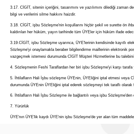
3.17. CİGİT, sitenin içeriğini, tasarımını ve yazılımını dilediği zaman d
bilgi ve verilerini silme hakkını haizdir.
3.18. CİGİT, işbu Sözleşme'nin koşullarını hiçbir şekil ve surette ön ihb
kaldırılan her hüküm, yayın tarihinde tüm ÜYEler için hüküm ifade edece
3.19.CİGİT, işbu Sözleşme uyarınca, ÜYE'lerinin kendisinde kayıtlı elekt
Sözleşme'yi onaylamakla beraber bilgilendirme maillerinin elektronik p
vazgeçmek istemesi durumunda CİGİT Müşteri Hizmetlerine bu talebini il
4. Sözleşmenin Feshi Taraflardan her biri işbu Sözleşme'yi karşı tarafa y
5. İhtilafların Hali İşbu sözleşme ÜYEnin, ÜYEliğini iptal etmesi veya 
durumunda ÜYEnin ÜYEliğini iptal ederek sözleşmeyi tek taraflı olarak f
6. İhtilafların Hali İşbu Sözleşme ile bağlantılı veya işbu Sözleşme'de
7. Yürürlük
ÜYE'nın ÜYE'lik kaydı ÜYE'nin işbu Sözleşme'de yer alan tüm maddeler