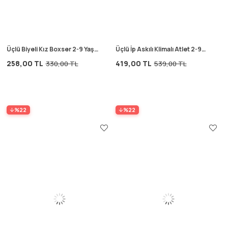
Üçlü Biyeli Kız Boxser 2-9 Yaş
Üçlü İp Askılı Klimalı Atlet 2-9
Ekru
Yaş Mint Yeşil
258,00 TL
419,00 TL
330,00 TL
539,00 TL
%22
%22