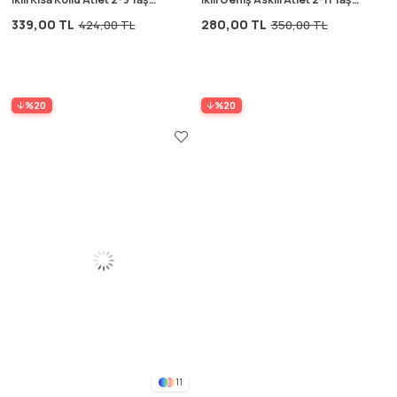
Fıstık Yeşili
Mürdüm
339,00 TL
280,00 TL
424,00 TL
350,00 TL
%20
%20
11