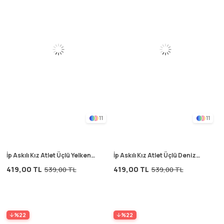
11
11
İp Askılı Kız Atlet Üçlü Yelken
İp Askılı Kız Atlet Üçlü Deniz
Güneş Baskılı Ekru
Yıldızı Yeşil
419,00 TL
419,00 TL
539,00 TL
539,00 TL
%22
%22