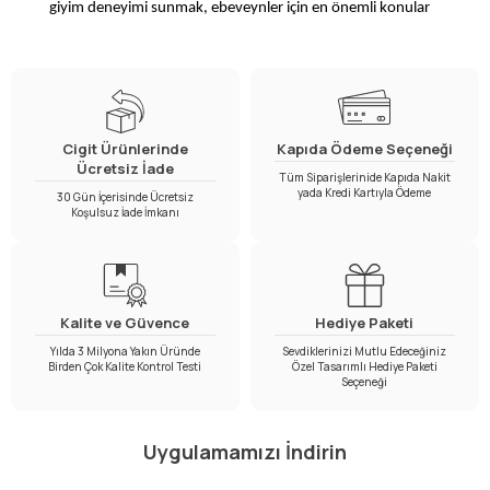
giyim deneyimi sunmak, ebeveynler için en önemli konular
arasında yer alıyor.
0-5 yaş kız çamaşır takımı
bu yaş
grubundaki çocukların ihtiyaçlarına uygun olarak
tasarlanmış konforlu ve kaliteli iç giyim ürünleriyle dikkat
çekiyor. Cigit’in bu kategoride sunduğu iç giyim ürünleri
Cigit Ürünlerinde
Kapıda Ödeme Seçeneği
Ücretsiz İade
yumuşacık dokuları, nefes alabilir kumaşları ve hareket
Tüm Siparişlerinide Kapıda Nakit
yada Kredi Kartıyla Ödeme
30 Gün İçerisinde Ücretsiz
özgürlüğü sağlayan tasarımlarıyla çocukların gün boyu rahat
Koşulsuz İade İmkanı
etmesine yardımcı oluyor.
Kız Çocukları İçin Konforlu ve Dayanıklı İç
Giyim
Kalite ve Güvence
Hediye Paketi
Yılda 3 Milyona Yakın Üründe
Sevdiklerinizi Mutlu Edeceğiniz
Birden Çok Kalite Kontrol Testi
Özel Tasarımlı Hediye Paketi
Seçeneği
Gün içinde sürekli hareket eden minikler için seçilen iç giyim
ürünleri rahatlığın ötesinde cilt sağlığını da desteklemelidir.
Uygulamamızı İndirin
Kiz çocuk külot
,
çocuk iç çamaşırı
ve
kız çocuk atlet külot