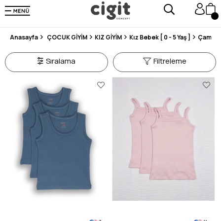
250.000'DEN FAZLA DEĞERLENDİRMEDE 5 ÜZERİNDEN 4.8 PUAN ALDI ⭐⭐⭐⭐⭐
3 MİLYONDAN FAZLA MUTLU MÜŞTERİ ❤️ 10 MİLYON ÜRÜN
Anasayfa
ÇOCUK GİYİM
KIZ GİYİM
Kız Bebek [ 0 - 5 Yaş ]
Çamaşır
Sıralama
Filtreleme