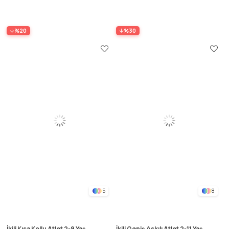
%20
%30
5
8
İkili Kısa Kollu Atlet 2-9 Yaş
İkili Geniş Askılı Atlet 2-11 Yaş