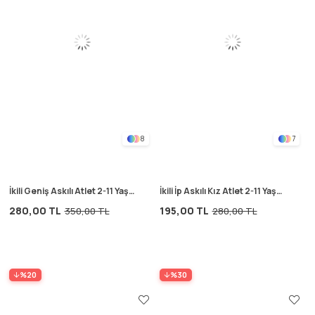
8
7
İkili Geniş Askılı Atlet 2-11 Yaş
İkili İp Askılı Kız Atlet 2-11 Yaş
Vafıl Somon
Kırıkbeyaz Laci Çiçekli
280,00 TL
195,00 TL
350,00 TL
280,00 TL
%20
%30