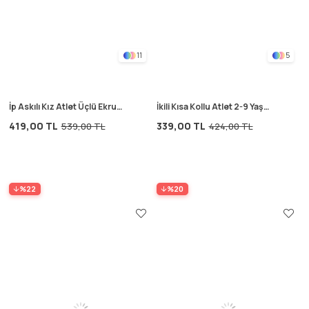
11
5
İp Askılı Kız Atlet Üçlü Ekru
İkili Kısa Kollu Atlet 2-9 Yaş
Çiçek
Pudra
419,00 TL
339,00 TL
539,00 TL
424,00 TL
%22
%20