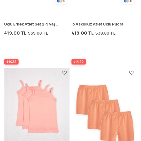
3
11
Üçlü Erkek Atlet Set 2-9 yaş
İp Askılı Kız Atlet Üçlü Pudra
İndigo Mavi
419,00 TL
419,00 TL
539,00 TL
539,00 TL
%22
%22