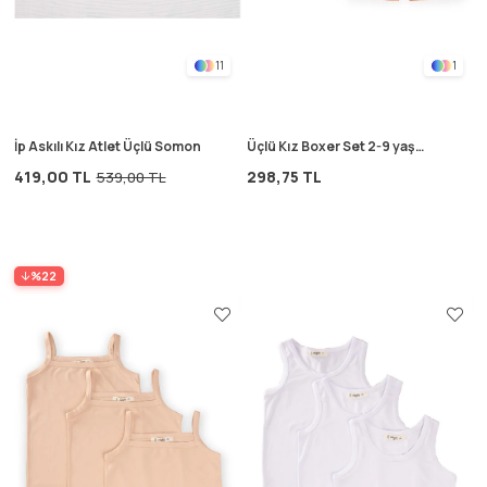
11
1
İp Askılı Kız Atlet Üçlü Somon
Üçlü Kız Boxer Set 2-9 yaş
somon
419,00 TL
298,75 TL
539,00 TL
%22