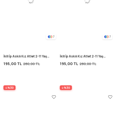
7
7
İkili İp Askılı Kız Atlet 2-11 Yaş
İkili İp Askılı Kız Atlet 2-11 Yaş
Sarı
Pudra Çiçek Desenli
195,00 TL
195,00 TL
280,00 TL
280,00 TL
%30
%30