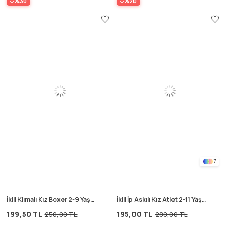
%30
%20
7
İkili Klımalı Kız Boxer 2-9 Yaş
İkili İp Askılı Kız Atlet 2-11 Yaş
Mint Yeşili
Bej
199,50 TL
195,00 TL
250,00 TL
280,00 TL