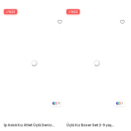
%22
%22
11
1
İp Askılı Kız Atlet Üçlü Deniz
Üçlü Kız Boxer Set 2-9 yaş
Yıldızı Lila
Siyah