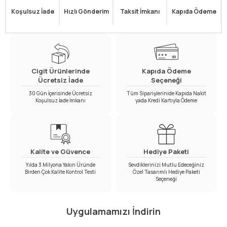
Koşulsuz İade
Hızlı Gönderim
Taksit İmkanı
Kapıda Ödeme
Cigit Ürünlerinde
Kapıda Ödeme
Ücretsiz İade
Seçeneği
30 Gün İçerisinde Ücretsiz
Tüm Siparişlerinide Kapıda Nakit
Koşulsuz İade İmkanı
yada Kredi Kartıyla Ödeme
Kalite ve Güvence
Hediye Paketi
Yılda 3 Milyona Yakın Üründe
Sevdiklerinizi Mutlu Edeceğiniz
Birden Çok Kalite Kontrol Testi
Özel Tasarımlı Hediye Paketi
Seçeneği
Uygulamamızı İndirin