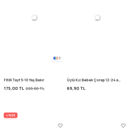
3
Fitilli Tayt 5-10 Yaş Bakır
Üçlü Kız Bebek Çorap 12-24 ay
Karşık Renkli 1
175,00 TL
69,90 TL
220,00 TL
%20