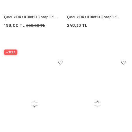
Çocuk Düz Külotlu Çorap 1-9
Çocuk Düz Külotlu Çorap 1-9
Yaş indigo mavi
Yaş mint yeşili
198,00 TL
248,33 TL
258,50 TL
%23