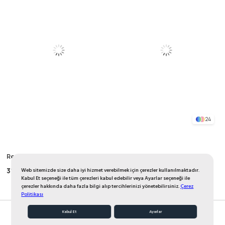
24
Reglan Kol Patlı Basıc Takım 1-8
Organik Müslin Pantolon 1-10
Yaş Fuşya
Yaş Krem
318,40 TL
350,00 TL
Web sitemizde size daha iyi hizmet verebilmek için çerezler kullanılmaktadır.
490,88 TL
498,50 TL
Kabul Et seçeneği ile tüm çerezleri kabul edebilir veya Ayarlar seçeneği ile
çerezler hakkında daha fazla bilgi alıp tercihlerinizi yönetebilirsiniz.
Çerez
Politikası
Kabul Et
Ayarlar
%35
%30
Favorilerim
Sepetim
Anasayfa
Üye Girişi