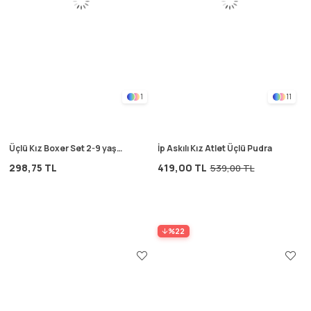
1
11
Üçlü Kız Boxer Set 2-9 yaş
İp Askılı Kız Atlet Üçlü Pudra
somon
298,75 TL
419,00 TL
539,00 TL
%22