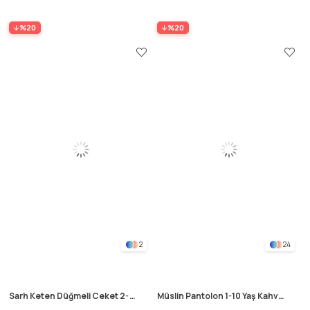
%20
%20
2
24
Sarh Keten Düğmeli Ceket 2-6
Müslin Pantolon 1-10 Yaş Kahve
Yaş Siyah
Çizgili