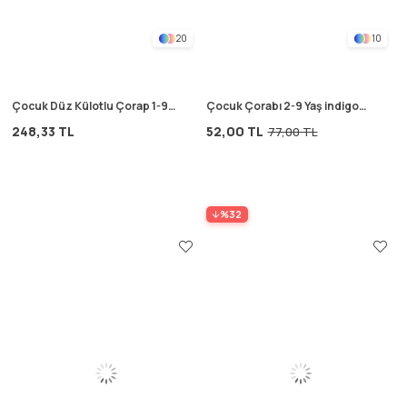
20
10
Çocuk Düz Külotlu Çorap 1-9
Çocuk Çorabı 2-9 Yaş indigo
Yaş pembe
mavi
248,33 TL
52,00 TL
77,00 TL
%32