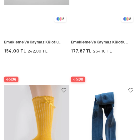
8
8
Emekleme Ve Kaymaz Külotlu
Emekleme Ve Kaymaz Külotlu
Çorap 6-24 Ay Hardal Sarı
Çorap 6-24 Ay Su Yeşili
154,00 TL
177,87 TL
242,00 TL
254,10 TL
%36
%30