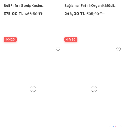
Beli Fırfırlı Geniş Kesim
Bağlamalı Fırfırlı Organik Müslin
Organik Müslin Pantolon 1-8
Bebek Şapka 0-2 yaş Gri
375,00 TL
244,00 TL
468,50 TL
305,00 TL
Yaş Mint Yeşili
%20
%20