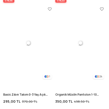
%36
%20
1
24
Basic Zıbın Takım 0-3 Yaş Açık
Organik Müslin Pantolon 1-10
Bej
Yaş Çağla Yeşil
295,00 TL
350,00 TL
370,00 TL
498,50 TL