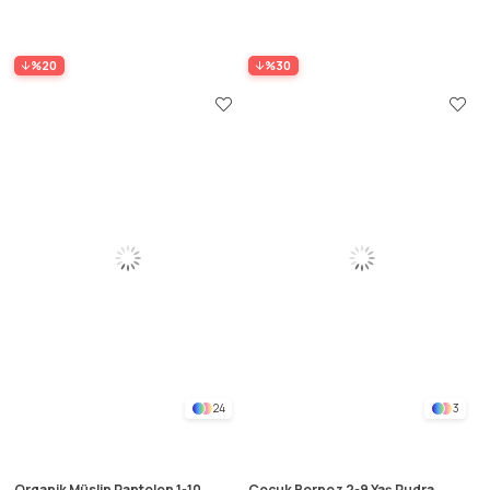
%20
%30
24
3
Organik Müslin Pantolon 1-10
Çocuk Bornoz 2-9 Yaş Pudra