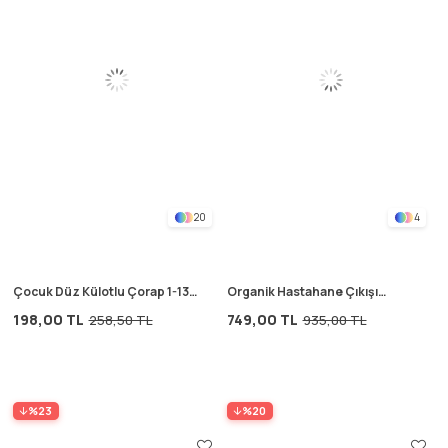
20
4
Çocuk Düz Külotlu Çorap 1-13
Organik Hastahane Çıkışı
Yaş pudra pembe
Bebek Takımı 0-3 Ay Ham
198,00 TL
749,00 TL
258,50 TL
935,00 TL
%23
%20