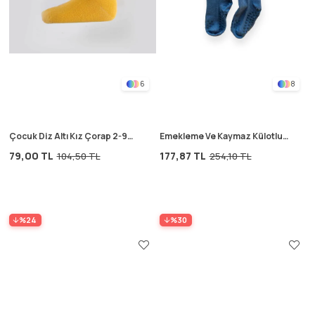
6
8
Çocuk Diz Altı Kız Çorap 2-9
Emekleme Ve Kaymaz Külotlu
Yaş hardal sarı
Çorap 6-24 Ay indigo mavi
79,00 TL
177,87 TL
104,50 TL
254,10 TL
%24
%30