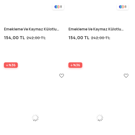
8
8
Emekleme Ve Kaymaz Külotlu
Emekleme Ve Kaymaz Külotlu
Çorap 6-24 Ay Haki Yeşili
Çorap 6-24 Ay Kiremit
154,00 TL
154,00 TL
242,00 TL
242,00 TL
%36
%36