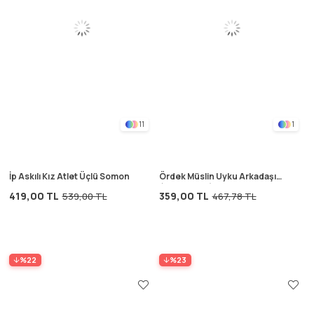
11
1
İp Askılı Kız Atlet Üçlü Somon
Ördek Müslin Uyku Arkadaşı
(Yıkanmıştır) 35x35 cm Pudra-
419,00 TL
359,00 TL
539,00 TL
467,78 TL
Bakır
%22
%23