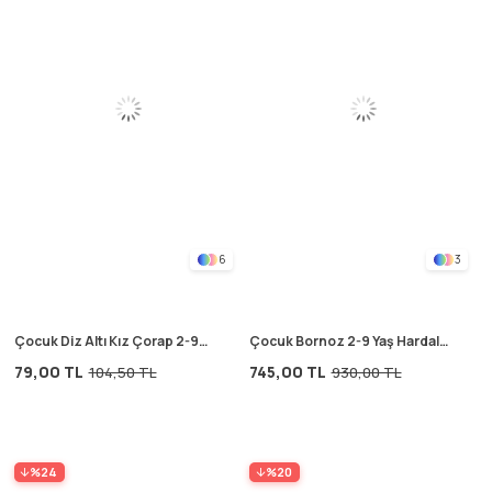
6
3
Çocuk Diz Altı Kız Çorap 2-9
Çocuk Bornoz 2-9 Yaş Hardal
Yaş kremit
Sarı
79,00 TL
745,00 TL
104,50 TL
930,00 TL
%24
%20