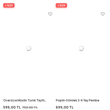
%20
%20
Oversize Müslin Tunik Taytlı
Poplin Gömlek 2-6 Yaş Pembe
Takım 1-7 Yaş Krem
599,00 TL
699,00 TL
750,00 TL