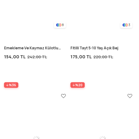
8
3
Emekleme Ve Kaymaz Külotlu
Fitilli Tayt 5-10 Yaş Açık Bej
Çorap 6-24 Ay Çağla Yeşili
154,00 TL
175,00 TL
242,00 TL
220,00 TL
%36
%20