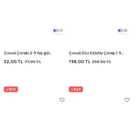
10
20
Çocuk Çorabı 2-9 Yaş gül
Çocuk Düz Külotlu Çorap 1-9
kurusu
Yaş kiremit
52,00 TL
198,00 TL
77,00 TL
258,50 TL
%32
%23