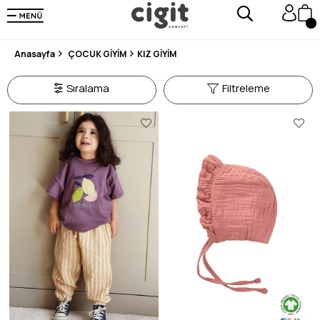
250.000'DEN FAZLA DEĞERLENDİRMEDE 5 ÜZERİNDEN 4.8 PUAN ALDI ⭐⭐⭐⭐⭐
3 MİLYONDAN FAZLA MUTLU MÜŞTERİ ❤️ 10 MİLYON ÜRÜN
Anasayfa
ÇOCUK GİYİM
KIZ GİYİM
Sıralama
Filtreleme