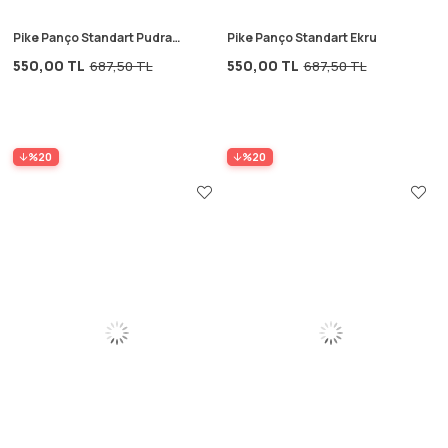
Pike Panço Standart Pudra
Pike Panço Standart Ekru
Pembe
550,00 TL
550,00 TL
687,50 TL
687,50 TL
%20
%20