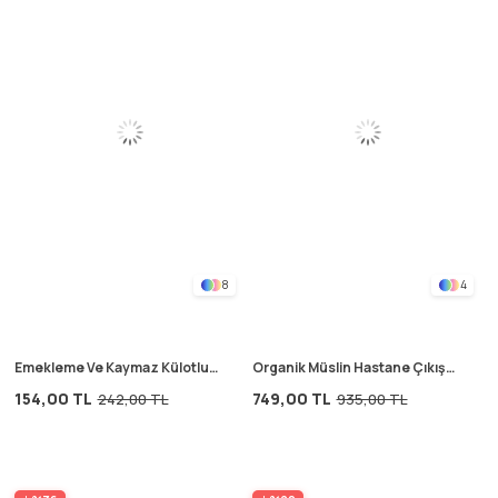
8
4
Emekleme Ve Kaymaz Külotlu
Organik Müslin Hastane Çıkışı
Çorap 6-24 Ay Pudra
Bebek Takımı 0-3 Ay Leylak
154,00 TL
749,00 TL
242,00 TL
935,00 TL