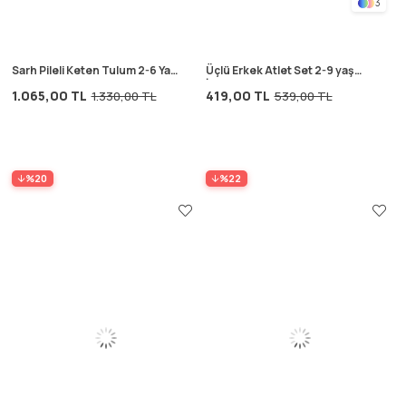
3
Sarh Pileli Keten Tulum 2-6 Yaş
Üçlü Erkek Atlet Set 2-9 yaş
Naturel
İndigo Mavi
1.065,00 TL
419,00 TL
1.330,00 TL
539,00 TL
%20
%22