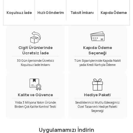
Koşulsuz İade
Hızlı Gönderim
Taksit İmkanı
Kapıda Ödeme
Cigit Ürünlerinde
Kapıda Ödeme
Ücretsiz İade
Seçeneği
30 Gün İçerisinde Ücretsiz
Tüm Siparişlerinide Kapıda Nakit
Koşulsuz İade İmkanı
yada Kredi Kartıyla Ödeme
Kalite ve Güvence
Hediye Paketi
Yılda 3 Milyona Yakın Üründe
Sevdiklerinizi Mutlu Edeceğiniz
Birden Çok Kalite Kontrol Testi
Özel Tasarımlı Hediye Paketi
Seçeneği
Uygulamamızı İndirin