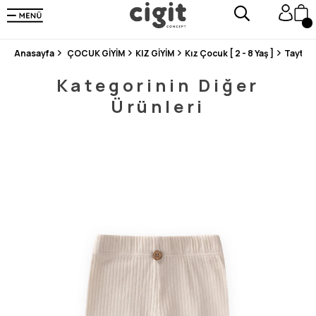
250.000'DEN FAZLA DEĞERLENDİRMEDE 5 ÜZERİNDEN 4.8 PUAN ALDI ⭐⭐⭐⭐⭐
3 MİLYONDAN FAZLA MUTLU MÜŞTERİ ❤️ 10 MİLYON ÜRÜN
Anasayfa
ÇOCUK GİYİM
KIZ GİYİM
Kız Çocuk [ 2 - 8 Yaş ]
Tayt
Kategorinin Diğer
Ürünleri