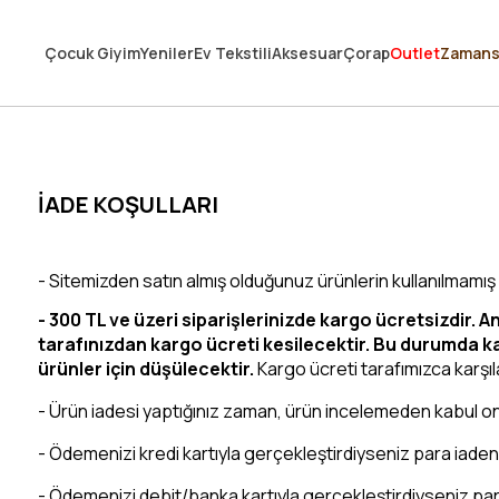
250.000'DEN FAZLA DEĞERLENDİRMEDE 5 ÜZERİNDEN 4.8 PUAN ALDI ⭐
Çocuk Giyim
Yeniler
Ev Tekstili
Aksesuar
Çorap
Outlet
Zamans
3 MİLYONDAN FAZLA MUTLU MÜŞTERİ ❤️ 10 MİLYON ÜRÜN
İADE KOŞULLARI
- Sitemizden satın almış olduğunuz ürünlerin kullanılmamış
-
300 TL ve üzeri siparişlerinizde kargo ücretsizdir. A
tarafınızdan kargo ücreti kesilecektir. Bu durumda karg
ürünler için düşülecektir.
Kargo ücreti tarafımızca karşı
- Ürün iadesi yaptığınız zaman, ürün incelemeden kabul ona
- Ödemenizi kredi kartıyla gerçekleştirdiyseniz para iaden
- Ödemenizi debit/banka kartıyla gerçekleştirdiyseniz para 