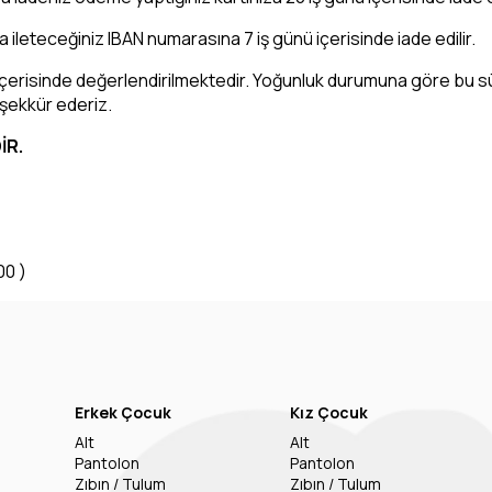
leteceğiniz IBAN numarasına 7 iş günü içerisinde iade edilir.
ü içerisinde değerlendirilmektedir. Yoğunluk durumuna göre bu sür
eşekkür ederiz.
İR.
00 )
Erkek Çocuk
Kız Çocuk
Alt
Alt
Pantolon
Pantolon
Zıbın / Tulum
Zıbın / Tulum