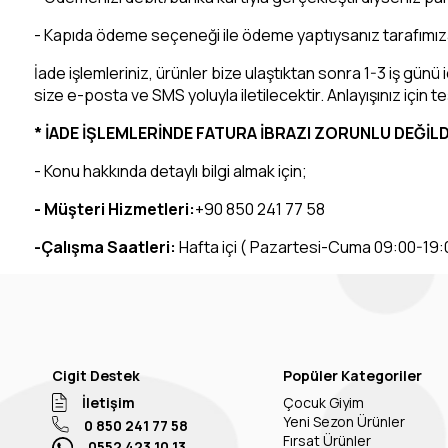
- Kapıda ödeme seçeneği ile ödeme yaptıysanız tarafımıza i
İade işlemleriniz, ürünler bize ulaştıktan sonra 1-3 iş gün
size e-posta ve SMS yoluyla iletilecektir. Anlayışınız için t
* İADE İŞLEMLERİNDE FATURA İBRAZI ZORUNLU DEĞİLD
- Konu hakkında detaylı bilgi almak için;
- Müşteri Hizmetleri:
+90 850 241 77 58
-Çalışma Saatleri:
Hafta içi ( Pazartesi-Cuma 09:00-19:
Cigit Destek
Popüler Kategoriler
İletişim
Çocuk Giyim
Yeni Sezon Ürünler
0 850 241 77 58
Fırsat Ürünler
0552 423 10 13