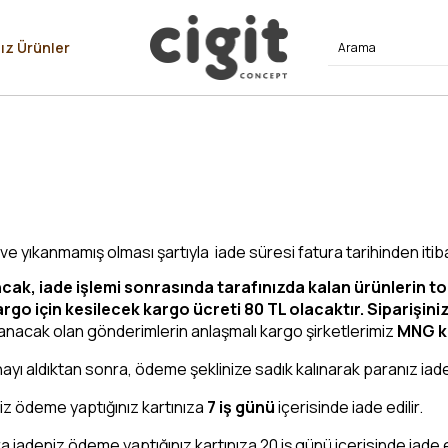
⭐⭐⭐⭐
ız Ürünler
 ve yıkanmamış olması şartıyla iade süresi fatura tarihinden iti
ncak, iade işlemi sonrasında tarafınızda kalan ürünlerin to
o için kesilecek kargo ücreti 80 TL olacaktır. Siparişinizi
lanacak olan gönderimlerin anlaşmalı kargo şirketlerimiz
MNG k
yı aldıktan sonra, ödeme şeklinize sadık kalınarak paranız iade
iz ödeme yaptığınız kartınıza
7 iş günü
içerisinde iade edilir.
iadeniz ödeme yaptığınız kartınıza 20 iş günü içerisinde iade ed