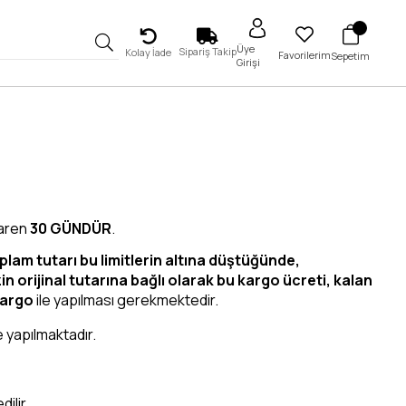
Üye
Sipariş Takip
Kolay İade
Favorilerim
Sepetim
Girişi
baren
30 GÜNDÜR
.
plam tutarı bu limitlerin altına düştüğünde,
n orijinal tutarına bağlı olarak bu kargo ücreti, kalan
argo
ile yapılması gerekmektedir.
 yapılmaktadır.
ilir.