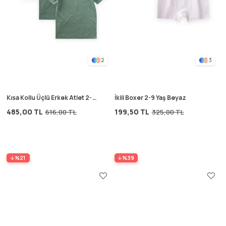
2
3
Kısa Kollu Üçlü Erkek Atlet 2-9
İkili Boxer 2-9 Yaş Beyaz
Yaş Yeşil
485,00 TL
199,50 TL
616,00 TL
325,00 TL
%21
%39