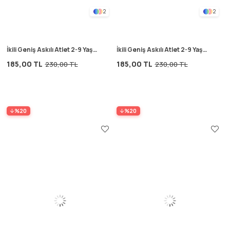
2
2
İkili Geniş Askılı Atlet 2-9 Yaş
İkili Geniş Askılı Atlet 2-9 Yaş
Kırık Beyaz
Lacivert
185,00 TL
185,00 TL
230,00 TL
230,00 TL
%20
%20