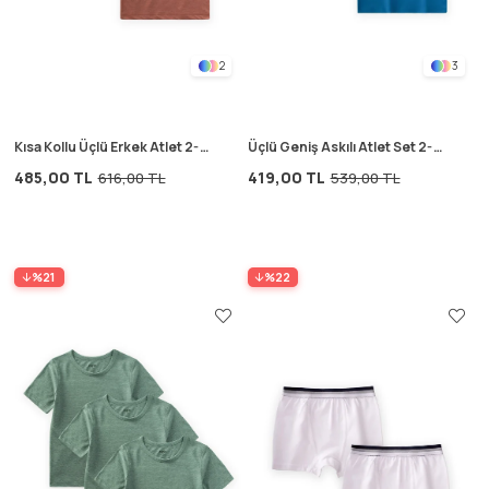
2
3
Kısa Kollu Üçlü Erkek Atlet 2-9
Üçlü Geniş Askılı Atlet Set 2-9
Yaş Kiremit
yaş Turkuaz
485,00 TL
419,00 TL
616,00 TL
539,00 TL
%21
%22