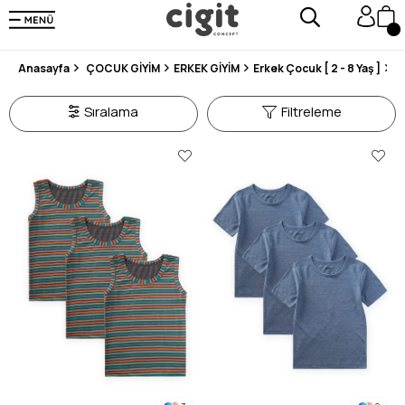
250.000'DEN FAZLA DEĞERLENDİRMEDE 5 ÜZERİNDEN 4.8 PUAN ALDI ⭐⭐⭐⭐⭐
3 MİLYONDAN FAZLA MUTLU MÜŞTERİ ❤️ 10 MİLYON ÜRÜN
Anasayfa
ÇOCUK GİYİM
ERKEK GİYİM
Erkek Çocuk [ 2 - 8 Yaş ]
Ç
Sıralama
Filtreleme