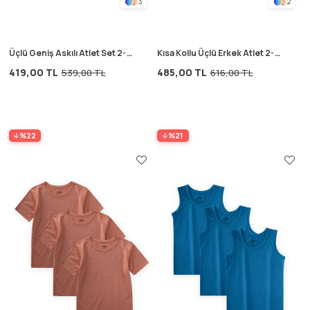
3
2
Üçlü Geniş Askılı Atlet Set 2-9
Kısa Kollu Üçlü Erkek Atlet 2-9
yaş Çizgili
Yaş Mavi
419,00 TL
485,00 TL
539,00 TL
616,00 TL
%22
%21