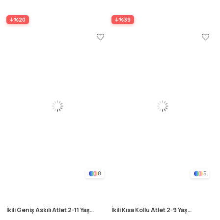
%20
%39
8
5
İkili Geniş Askılı Atlet 2-11 Yaş
İkili Kısa Kollu Atlet 2-9 Yaş
Gri
Fıstık Yeşili