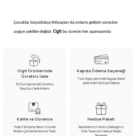
Çocuklar büyüdükçe ihtiyaçları da onların gelişim sürecine
uygun şekilde değişir.
Cigit
bu sürecin her aşamasında
yanınızda olacak ürünler sunar. Özellikle
2-8 yaş erkek
çamaşır takımı
modelleri çocukların hem rahat hem de
özgürce hareket edebileceği özel tasarımlarla öne çıkar.
Cigit Ürünlerinde
Kapıda Ödeme Seçeneği
Bu yaş aralığı çocukların en aktif oldukları dönemlerden
Ücretsiz İade
Tüm Siparişlerinide Kapıda Nakit
birisi olduğundan, oyun oynarken, okula giderken ya da
yada Kredi Kartıyla Ödeme
30 Gün İçerisinde Ücretsiz
Koşulsuz İade İmkanı
evde dinlenirken rahat hissetmeleri son derece önemlidir.
Cigit’in sunduğu iç giyim ürünleri çocukların enerjik yapısına
uygun şekilde tasarlanmış olup hem konfor hem de sağlık
Kalite ve Güvence
Hediye Paketi
açısından beklentileri karşılar.
Yılda 3 Milyona Yakın Üründe
Sevdiklerinizi Mutlu Edeceğiniz
Birden Çok Kalite Kontrol Testi
Özel Tasarımlı Hediye Paketi
Seçeneği