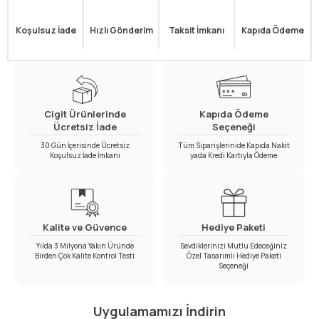
Koşulsuz İade
Hızlı Gönderim
Taksit İmkanı
Kapıda Ödeme
Cigit Ürünlerinde
Kapıda Ödeme
Ücretsiz İade
Seçeneği
30 Gün İçerisinde Ücretsiz
Tüm Siparişlerinide Kapıda Nakit
Koşulsuz İade İmkanı
yada Kredi Kartıyla Ödeme
Kalite ve Güvence
Hediye Paketi
Yılda 3 Milyona Yakın Üründe
Sevdiklerinizi Mutlu Edeceğiniz
Birden Çok Kalite Kontrol Testi
Özel Tasarımlı Hediye Paketi
Seçeneği
Uygulamamızı İndirin