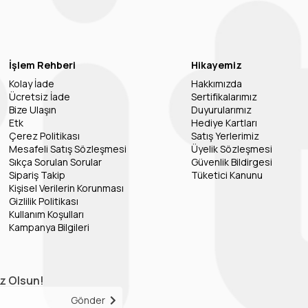
İşlem Rehberi
Hikayemiz
Kolay İade
Hakkımızda
Ücretsiz İade
Sertifikalarımız
Bize Ulaşın
Duyurularımız
Etk
Hediye Kartları
Çerez Politikası
Satış Yerlerimiz
Mesafeli Satış Sözleşmesi
Üyelik Sözleşmesi
Sıkça Sorulan Sorular
Güvenlik Bildirgesi
Sipariş Takip
Tüketici Kanunu
Kişisel Verilerin Korunması
Gizlilik Politikası
Kullanım Koşulları
Kampanya Bilgileri
iz Olsun!
Gönder