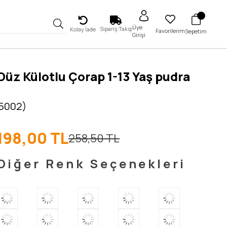
Üye
Sipariş Takip
Kolay İade
Favorilerim
Sepetim
Girişi
üz Külotlu Çorap 1-13 Yaş pudra
 5002)
198,00 TL
258,50 TL
Diğer Renk Seçenekleri