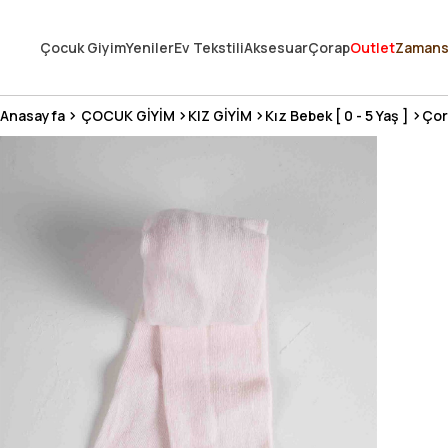
250.000'DEN FAZLA DEĞERLENDİRMEDE 5 ÜZERİNDEN 4.8 PUAN ALDI ⭐
Çocuk Giyim
Yeniler
Ev Tekstili
Aksesuar
Çorap
Outlet
Zamans
3 MİLYONDAN FAZLA MUTLU MÜŞTERİ ❤️ 10 MİLYON ÜRÜN
Anasayfa
ÇOCUK GİYİM
KIZ GİYİM
Kız Bebek [ 0 - 5 Yaş ]
Çor