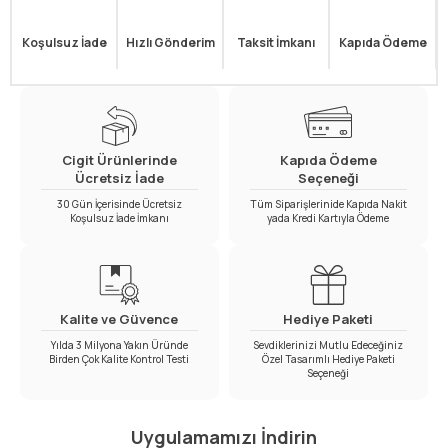
Koşulsuz İade
Hızlı Gönderim
Taksit İmkanı
Kapıda Ödeme
Cigit Ürünlerinde
Kapıda Ödeme
Ücretsiz İade
Seçeneği
30 Gün İçerisinde Ücretsiz
Tüm Siparişlerinide Kapıda Nakit
Koşulsuz İade İmkanı
yada Kredi Kartıyla Ödeme
Kalite ve Güvence
Hediye Paketi
Yılda 3 Milyona Yakın Üründe
Sevdiklerinizi Mutlu Edeceğiniz
Birden Çok Kalite Kontrol Testi
Özel Tasarımlı Hediye Paketi
Seçeneği
Uygulamamızı İndirin