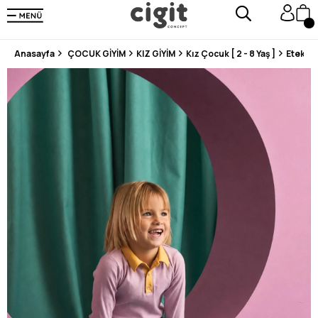
250.000'DEN FAZLA DEĞERLENDİRMEDE 5 ÜZERİNDEN 4.8 PUAN ALDI ⭐⭐⭐⭐⭐
3 MİLYONDAN FAZLA MUTLU MÜŞTERİ ❤️ 10 MİLYON ÜRÜN
Anasayfa
ÇOCUK GİYİM
KIZ GİYİM
Kız Çocuk [ 2 - 8 Yaş ]
Etek