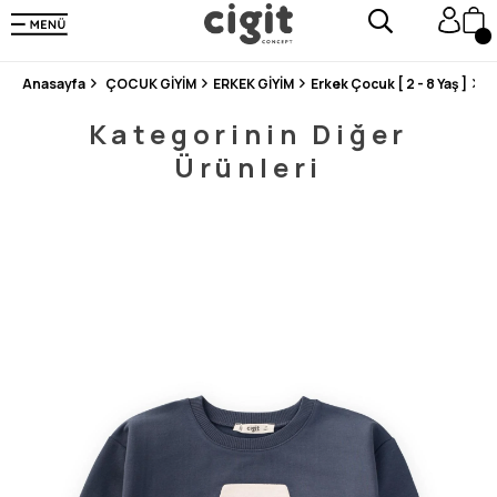
250.000'DEN FAZLA DEĞERLENDİRMEDE 5 ÜZERİNDEN 4.8 PUAN ALDI ⭐⭐⭐⭐⭐
3 MİLYONDAN FAZLA MUTLU MÜŞTERİ ❤️ 10 MİLYON ÜRÜN
Anasayfa
ÇOCUK GİYİM
ERKEK GİYİM
Erkek Çocuk [ 2 - 8 Yaş ]
S
Kategorinin Diğer
Ürünleri