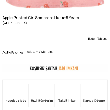
Apple Printed Girl Sombrero Hat 4-8 Years
(40038 - 5084)
SALMON
Beden Tablosu
Add to my Wish List
Add to Favorites
Koşulsuz İade
Hızlı Gönderim
Taksit İmkanı
Kapıda Ödeme