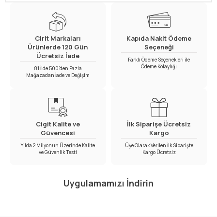
Cirit Markaları
Kapıda Nakit Ödeme
Ürünlerde 120 Gün
Seçeneği
Ücretsiz İade
Farklı Ödeme Seçenekleri ile
Ödeme Kolaylığı
81 İlde 500’den Fazla
Mağazadan İade ve Değişim
Cigit Kalite ve
İlk Siparişe Ücretsiz
Güvencesi
Kargo
Yılda 2 Milyonun Üzerinde Kalite
Üye Olarak Verilen İlk Siparişte
ve Güvenlik Testi
Kargo Ücretsiz
Uygulamamızı İndirin