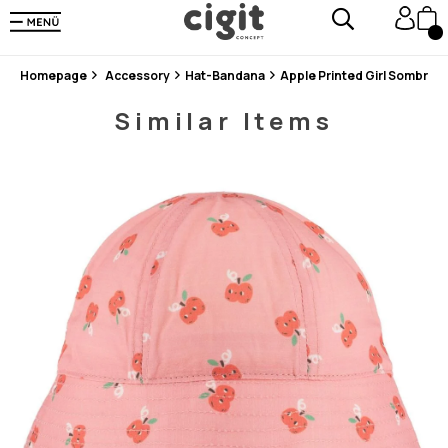
En Uygun Fiyat Garantisi !
300₺ ve Üzeri Alışverişlerde Kargo Ücretsiz !
Koşulsuz Şartsız İade İmkanı
Homepage
Accessory
Hat-Bandana
Apple Printed Girl Sombrer
Similar Items