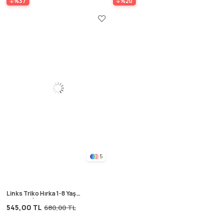
%37
%20
5
Links Triko Hırka 1-8 Yaş
ANTRASİT
545,00 TL
680,00 TL