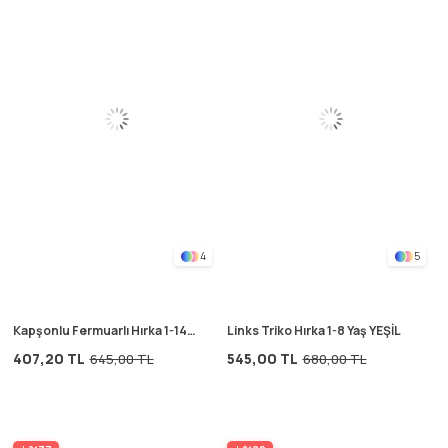
4
5
Kapşonlu Fermuarlı Hırka 1-14
Links Triko Hırka 1-8 Yaş YEŞİL
Yaş K.FUŞYA
407,20 TL
545,00 TL
645,00 TL
680,00 TL