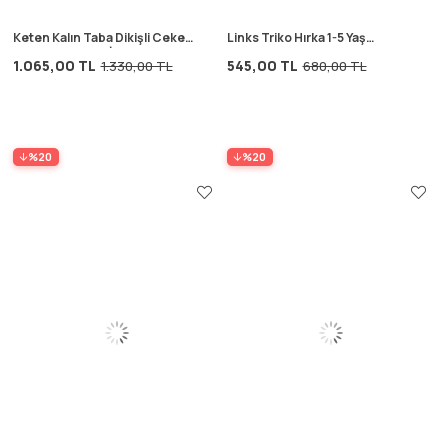
Keten Kalın Taba Dikişli Ceket
Links Triko Hırka 1-5 Yaş
2-7 Yaş ANTRASİT
PUDRA PEMBE
1.065,00 TL
545,00 TL
1.330,00 TL
680,00 TL
%20
%20