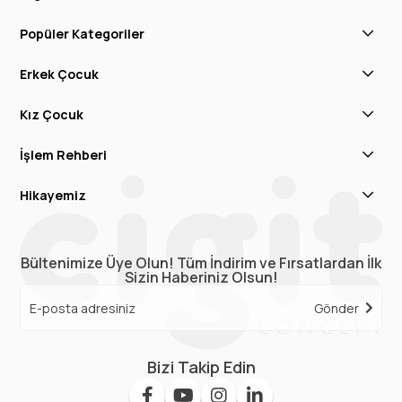
yumuşak bir dokuya sahip olduğundan
çocuğunuza güvenle giydirebilirsiniz. Kusursuz
Popüler Kategoriler
bir işçilikle hazırlanan bu tasarımlar uzun yıllar yeni
Erkek Çocuk
bir hırka ya da mont almanıza gerek
bırakmayacak. Bu tasarımların her biri şıklığıyla
Kız Çocuk
diğerinin güçlü rakibi! Pullarla süslenerek ışıltılı bir
İşlem Rehberi
duruş kazanan tasarım seçenekleri de
koleksiyonumuz içerisinde ön plana çıkıyor.
Hikayemiz
Çocuğunuzun üşümesini engelleyecek bu
tasarımları hemen şimdi inceleyin ve beğendiğiniz
Bültenimize Üye Olun! Tüm İndirim ve Fırsatlardan İlk
modeller için siparişinizi tamamlayın. Sizlere cazip
Sizin Haberiniz Olsun!
fiyatlar, yüz güldüren ödeme seçenekleri ve
Gönder
ücretsiz kargo fırsatları gibi onlarca farklı avantaj
sunuyoruz! Cigit avantajlarından ve ayrıcalıklı
Bizi Takip Edin
alışveriş fırsatından siz de faydalanın!