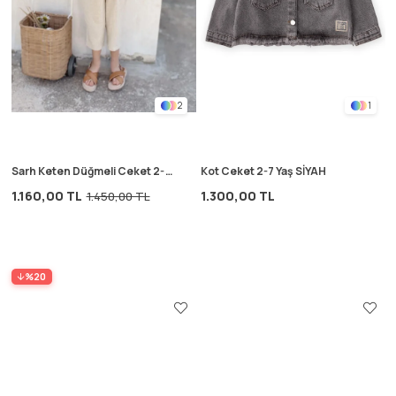
2
1
Sarh Keten Düğmeli Ceket 2-7
Kot Ceket 2-7 Yaş SİYAH
Yaş Nature
1.160,00 TL
1.300,00 TL
1.450,00 TL
%20