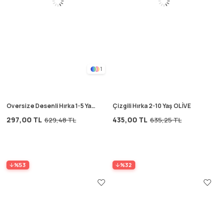
1
Oversize Desenli Hırka 1-5 Yaş
Çizgili Hırka 2-10 Yaş OLİVE
TAŞ
297,00 TL
435,00 TL
629,48 TL
635,25 TL
%53
%32