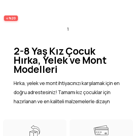
%20
1
2-8 Yaş Kız Çocuk
Hırka, Yelek ve Mont
Modelleri
Hırka, yelek ve mont ihtiyacınızı karşılamak için en
doğru adrestesiniz! Tamamı kız çocuklar için
hazırlanan ve en kaliteli malzemelerle dizayn
edilen bu tasarımlar çocuklarınızın şıklığını ikiye
katlayacak! Özel olarak hazırladığımız bu
koleksiyonda çocuğunuzun da beğenisini