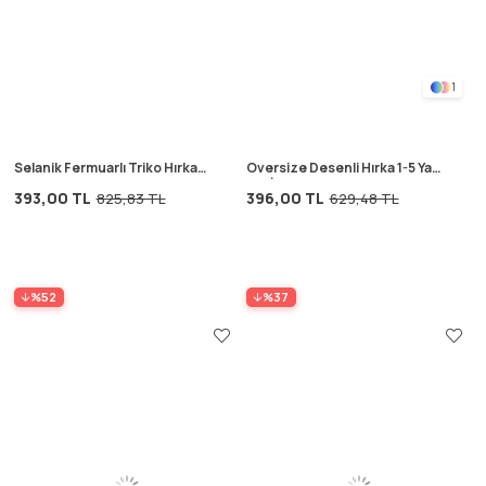
1
Selanik Fermuarlı Triko Hırka
Oversize Desenli Hırka 1-5 Yaş
2-11 Yaş SOMON
YEŞİL
393,00 TL
396,00 TL
825,83 TL
629,48 TL
%52
%37