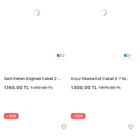
2
1
Sarh Keten Düğmeli Ceket 2-7
Koyu Yıkama Kot Ceket 2-7 Yaş
Yaş HAKİ YEŞİL
MAVİ
1.160,00 TL
1.500,00 TL
1.450,00 TL
1.875,00 TL
%20
%20