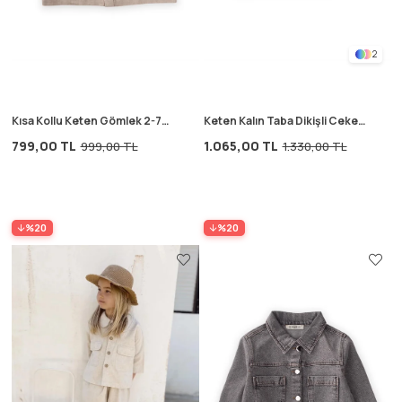
2
Kısa Kollu Keten Gömlek 2-7
Keten Kalın Taba Dikişli Ceket
Yaş NATUREL
2-7 Yaş NATUREL
799,00 TL
1.065,00 TL
999,00 TL
1.330,00 TL
%20
%20