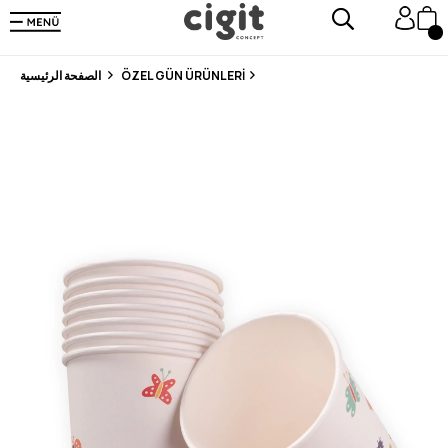
En Uygun Fiyat Garantisi !
300₺ ve Üzeri Alışverişlerde Kargo Ücretsiz !
Koşulsuz Şartsız İade İmkanı
ÖZEL GÜN ÜRÜNLERİ
الصفحة الرئيسية