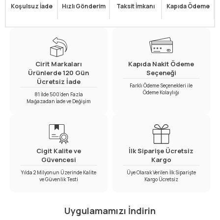
Koşulsuz İade
Hızlı Gönderim
Taksit İmkanı
Kapıda Ödeme
Cirit Markaları
Kapıda Nakit Ödeme
Ürünlerde 120 Gün
Seçeneği
Ücretsiz İade
Farklı Ödeme Seçenekleri ile
Ödeme Kolaylığı
81 İlde 500’den Fazla
Mağazadan İade ve Değişim
Cigit Kalite ve
İlk Siparişe Ücretsiz
Güvencesi
Kargo
Yılda 2 Milyonun Üzerinde Kalite
Üye Olarak Verilen İlk Siparişte
ve Güvenlik Testi
Kargo Ücretsiz
Uygulamamızı İndirin