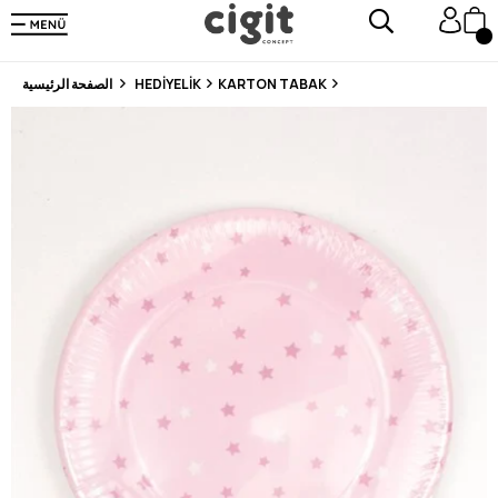
En Uygun Fiyat Garantisi !
300₺ ve Üzeri Alışverişlerde Kargo Ücretsiz !
Koşulsuz Şartsız İade İmkanı
KARTON TABAK
HEDİYELİK
الصفحة الرئيسية