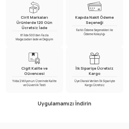
Cirit Markaları
Kapıda Nakit Ödeme
Ürünlerde 120 Gün
Seçeneği
Ücretsiz İade
Farklı Ödeme Seçenekleri ile
Ödeme Kolaylığı
81 İlde 500’den Fazla
Mağazadan İade ve Değişim
Cigit Kalite ve
İlk Siparişe Ücretsiz
Güvencesi
Kargo
Yılda 2 Milyonun Üzerinde Kalite
Üye Olarak Verilen İlk Siparişte
ve Güvenlik Testi
Kargo Ücretsiz
Uygulamamızı İndirin