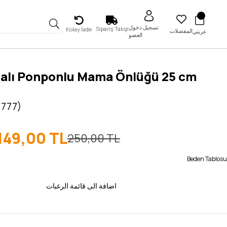
تسجيل دخول
Sipariş Takip
Kolay İade
المفضلات
عربتي
العضو
alı Ponponlu Mama Önlüğü 25 cm
 777)
149,00 TL
250,00 TL
Beden Tablosu
اضافة الى قائمة الرغبات