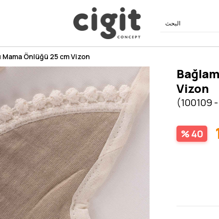
u Mama Önlüğü 25 cm Vizon
Bağlam
Vizon
(100109 -
40