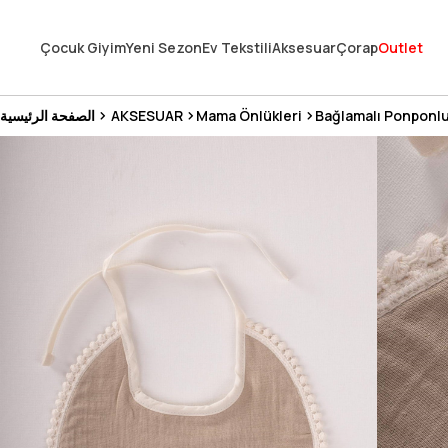
En Uygun Fiyat Garantisi !
Çocuk Giyim
Yeni Sezon
Ev Tekstili
Aksesuar
Çorap
Outlet
300₺ ve Üzeri Alışverişlerde Kargo Ücretsiz !
Koşulsuz Şartsız İade İmkanı
Bağlamalı Ponponl
Mama Önlükleri
AKSESUAR
الصفحة الرئيسية