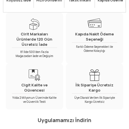
Koşulsuz İade
Hızlı Gönderim
Taksit İmkanı
Kapıda Ödeme
Cirit Markaları
Kapıda Nakit Ödeme
Ürünlerde 120 Gün
Seçeneği
Ücretsiz İade
Farklı Ödeme Seçenekleri ile
Ödeme Kolaylığı
81 İlde 500’den Fazla
Mağazadan İade ve Değişim
Cigit Kalite ve
İlk Siparişe Ücretsiz
Güvencesi
Kargo
Yılda 2 Milyonun Üzerinde Kalite
Üye Olarak Verilen İlk Siparişte
ve Güvenlik Testi
Kargo Ücretsiz
Uygulamamızı İndirin