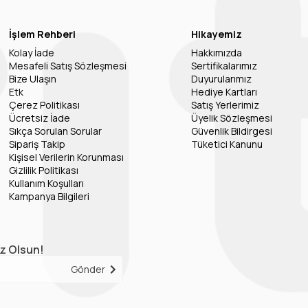
İşlem Rehberi
Hikayemiz
Kolay İade
Hakkımızda
Mesafeli Satış Sözleşmesi
Sertifikalarımız
Bize Ulaşın
Duyurularımız
Etk
Hediye Kartları
Çerez Politikası
Satış Yerlerimiz
Ücretsiz İade
Üyelik Sözleşmesi
Sıkça Sorulan Sorular
Güvenlik Bildirgesi
Sipariş Takip
Tüketici Kanunu
Kişisel Verilerin Korunması
Gizlilik Politikası
Kullanım Koşulları
Kampanya Bilgileri
iz Olsun!
Gönder