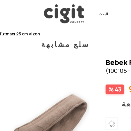
Tutmacı 23 cm Vizon
سلع مشابهة
Bebek 
(100105 -
43
عة