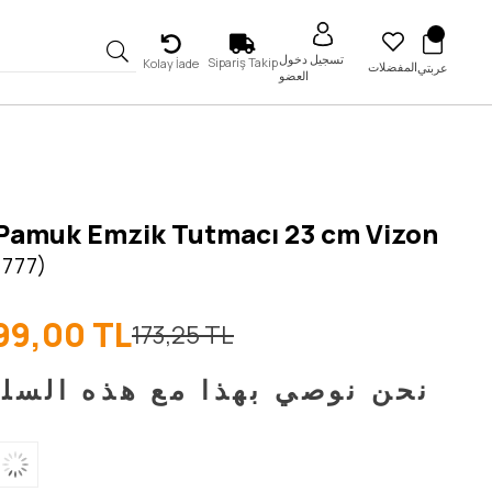
تسجيل دخول
Sipariş Takip
Kolay İade
المفضلات
عربتي
العضو
Pamuk Emzik Tutmacı 23 cm Vizon
 777)
99,00 TL
173,25 TL
نحن نوصي بهذا مع هذه السل