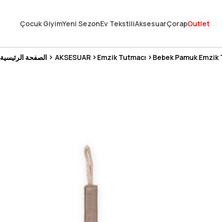
En Uygun Fiyat Garantisi !
Çocuk Giyim
Yeni Sezon
Ev Tekstili
Aksesuar
Çorap
Outlet
300₺ ve Üzeri Alışverişlerde Kargo Ücretsiz !
Koşulsuz Şartsız İade İmkanı
Bebek Pamuk Emzik 
Emzik Tutmacı
AKSESUAR
الصفحة الرئيسية