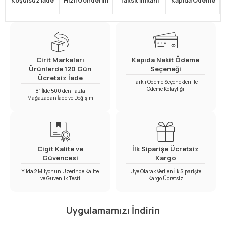
Koşulsuz İade
Hızlı Gönderim
Taksit İmkanı
Kapıda Ödeme
Cirit Markaları
Kapıda Nakit Ödeme
Ürünlerde 120 Gün
Seçeneği
Ücretsiz İade
Farklı Ödeme Seçenekleri ile
Ödeme Kolaylığı
81 İlde 500’den Fazla
Mağazadan İade ve Değişim
Cigit Kalite ve
İlk Siparişe Ücretsiz
Güvencesi
Kargo
Yılda 2 Milyonun Üzerinde Kalite
Üye Olarak Verilen İlk Siparişte
ve Güvenlik Testi
Kargo Ücretsiz
Uygulamamızı İndirin