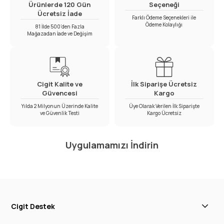
Ürünlerde 120 Gün
Seçeneği
Ücretsiz İade
Farklı Ödeme Seçenekleri ile
Ödeme Kolaylığı
81 İlde 500’den Fazla
Mağazadan İade ve Değişim
Cigit Kalite ve
İlk Siparişe Ücretsiz
Güvencesi
Kargo
Yılda 2 Milyonun Üzerinde Kalite
Üye Olarak Verilen İlk Siparişte
ve Güvenlik Testi
Kargo Ücretsiz
Uygulamamızı İndirin
Cigit Destek