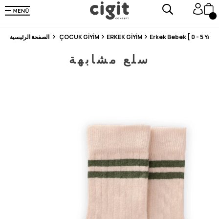
En Uygun Fiyat Garantisi !
300₺ ve Üzeri Alışverişlerde Kargo Ücretsiz !
Koşulsuz Şartsız İade İmkanı
Erkek Bebek [ 0 - 5 Yaş ]
ERKEK GİYİM
ÇOCUK GİYİM
الصفحة الرئيسية
سلع مشابهة