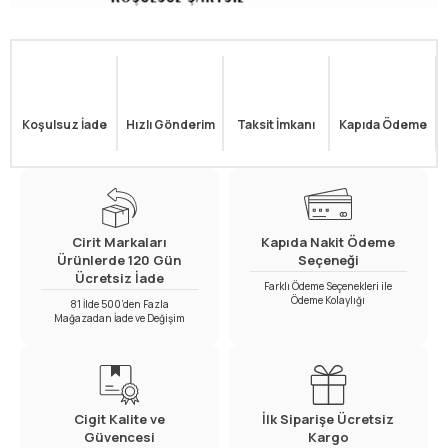
Koşulsuz İade
Hızlı Gönderim
Taksit İmkanı
Kapıda Ödeme
Cirit Markaları
Kapıda Nakit Ödeme
Ürünlerde 120 Gün
Seçeneği
Ücretsiz İade
Farklı Ödeme Seçenekleri ile
Ödeme Kolaylığı
81 İlde 500’den Fazla
Mağazadan İade ve Değişim
Cigit Kalite ve
İlk Siparişe Ücretsiz
Güvencesi
Kargo