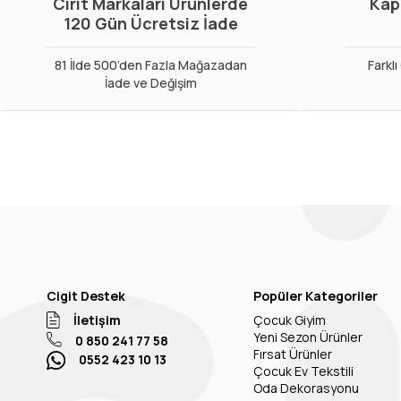
Cirit Markaları Ürünlerde
Kap
120 Gün Ücretsiz İade
81 İlde 500’den Fazla Mağazadan
Farkl
İade ve Değişim
Cigit Destek
Popüler Kategoriler
İletişim
Çocuk Giyim
Yeni Sezon Ürünler
0 850 241 77 58
Fırsat Ürünler
0552 423 10 13
Çocuk Ev Tekstili
Oda Dekorasyonu