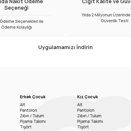
ıda Nakit Ödeme
Cigit Kalite ve Gü
Seçeneği
Yılda 2 Milyonun Üzerinde 
Güvenlik Testi
ı Ödeme Seçenekleri ile
Ödeme Kolaylığı
Uygulamamızı İndirin
Erkek Çocuk
Kız Çocuk
Alt
Alt
Pantolon
Pantolon
Zıbın / Tulum
Zıbın / Tulum
Pijama Takımı
Pijama Takımı
Tişört
Tişört