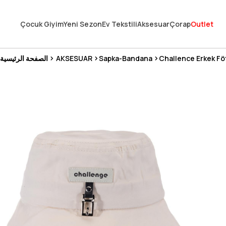
En Uygun Fiyat Garantisi !
Çocuk Giyim
Yeni Sezon
Ev Tekstili
Aksesuar
Çorap
Outlet
300₺ ve Üzeri Alışverişlerde Kargo Ücretsiz !
Koşulsuz Şartsız İade İmkanı
Challence Erkek Fö
Sapka-Bandana
AKSESUAR
الصفحة الرئيسية