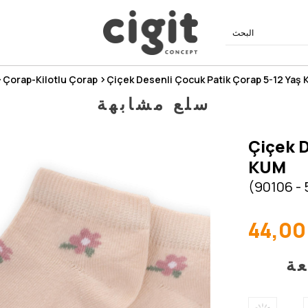
Çorap-Kilotlu Çorap
Çiçek Desenli Çocuk Patik Çorap 5-12 Yaş
سلع مشابهة
Çiçek D
KUM
(90106 - 
44,00
عة