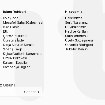
İşlem Rehberi
Hikayemiz
Kolay İade
Hakkımızda
Mesafeli Satış Sözleşmesi
Sertifikalarımız
Bize Ulaşın
Duyurularımız
Etk
Hediye Kartları
Çerez Politikası
Satış Yerlerimiz
Ücretsiz İade
Üyelik Sözleşmesi
Sıkça Sorulan Sorular
Güvenlik Bildirgesi
Sipariş Takip
Tüketici Kanunu
Kişisel Verilerin Korunması
Gizlilik Politikası
Kullanım Koşulları
Kampanya Bilgileri
iz Olsun!
Gönder