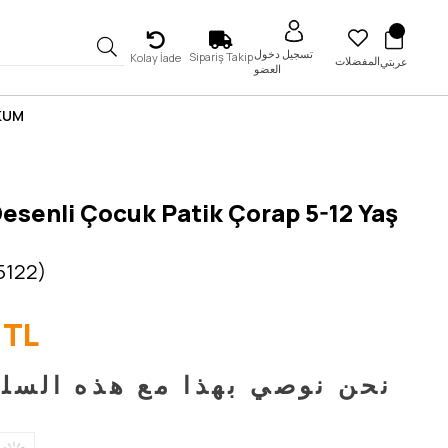
تسجيل دخول
Sipariş Takip
Kolay İade
المفضلات
عربتي
العضو
 KUM
esenli Çocuk Patik Çorap 5-12 Yaş
5122)
 TL
نحن نوصي بهذا مع هذه السل