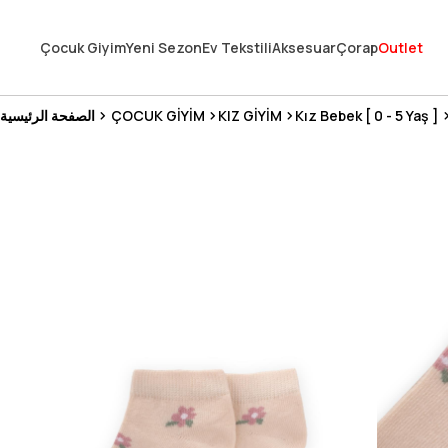
En Uygun Fiyat Garantisi !
Çocuk Giyim
Yeni Sezon
Ev Tekstili
Aksesuar
Çorap
Outlet
300₺ ve Üzeri Alışverişlerde Kargo Ücretsiz !
Koşulsuz Şartsız İade İmkanı
Kız Bebek [ 0 - 5 Yaş ]
KIZ GİYİM
ÇOCUK GİYİM
الصفحة الرئيسية