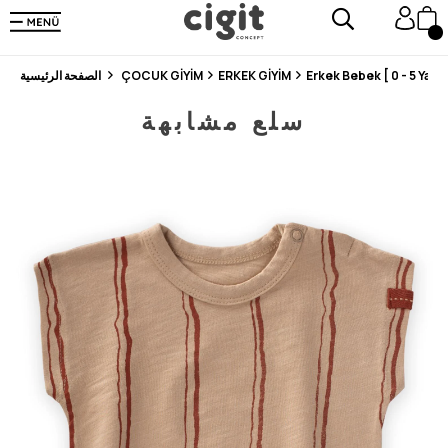
En Uygun Fiyat Garantisi !
300₺ ve Üzeri Alışverişlerde Kargo Ücretsiz !
Koşulsuz Şartsız İade İmkanı
Erkek Bebek [ 0 - 5 Yaş ]
ERKEK GİYİM
ÇOCUK GİYİM
الصفحة الرئيسية
سلع مشابهة