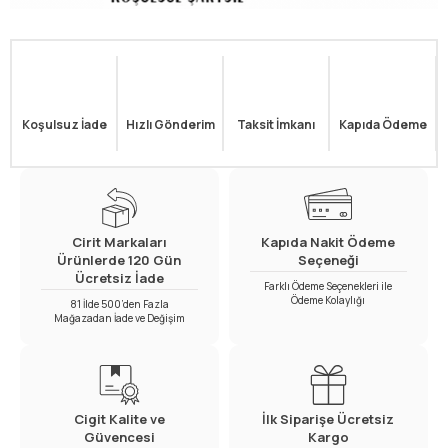
Koşulsuz İade
Hızlı Gönderim
Taksit İmkanı
Kapıda Ödeme
Cirit Markaları
Kapıda Nakit Ödeme
Ürünlerde 120 Gün
Seçeneği
Ücretsiz İade
Farklı Ödeme Seçenekleri ile
Ödeme Kolaylığı
81 İlde 500’den Fazla
Mağazadan İade ve Değişim
Cigit Kalite ve
İlk Siparişe Ücretsiz
Güvencesi
Kargo