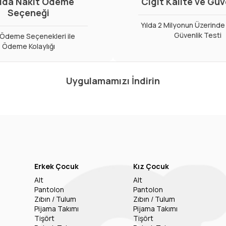
ıda Nakit Ödeme
Cigit Kalite ve Gü
Seçeneği
Yılda 2 Milyonun Üzerinde 
Güvenlik Testi
ı Ödeme Seçenekleri ile
Ödeme Kolaylığı
Uygulamamızı İndirin
Erkek Çocuk
Kız Çocuk
Alt
Alt
Pantolon
Pantolon
Zıbın / Tulum
Zıbın / Tulum
Pijama Takımı
Pijama Takımı
Tişört
Tişört