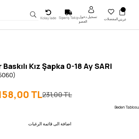
تسجيل دخول
Sipariş Takip
Kolay İade
المفضلات
عربتي
العضو
 Baskılı Kız Şapka 0-18 Ay SARI
 5060)
158,00 TL
231,00 TL
Beden Tablosu
اضافة الى قائمة الرغبات