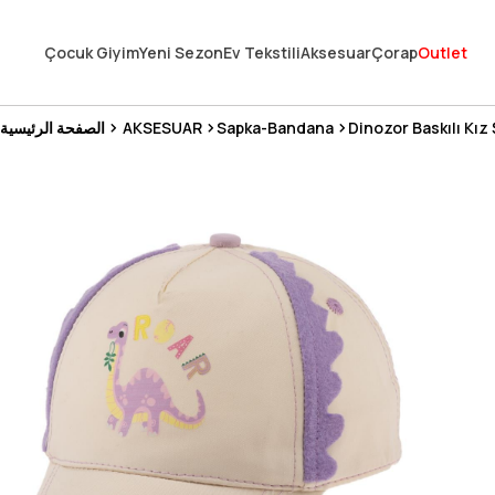
En Uygun Fiyat Garantisi !
Çocuk Giyim
Yeni Sezon
Ev Tekstili
Aksesuar
Çorap
Outlet
300₺ ve Üzeri Alışverişlerde Kargo Ücretsiz !
Koşulsuz Şartsız İade İmkanı
Dinozor Baskılı Kız
Sapka-Bandana
AKSESUAR
الصفحة الرئيسية