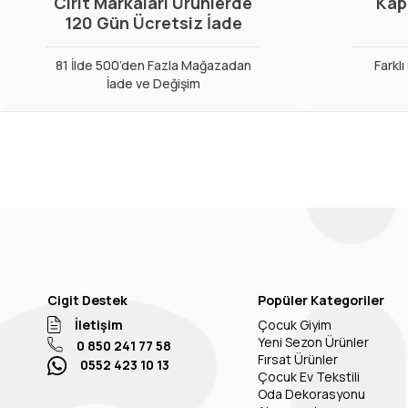
Cirit Markaları Ürünlerde
Kap
120 Gün Ücretsiz İade
81 İlde 500’den Fazla Mağazadan
Farkl
İade ve Değişim
Cigit Destek
Popüler Kategoriler
İletişim
Çocuk Giyim
Yeni Sezon Ürünler
0 850 241 77 58
Fırsat Ürünler
0552 423 10 13
Çocuk Ev Tekstili
Oda Dekorasyonu