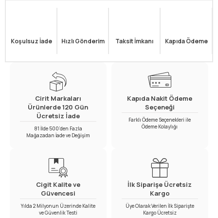
Koşulsuz İade
Hızlı Gönderim
Taksit İmkanı
Kapıda Ödeme
Cirit Markaları
Kapıda Nakit Ödeme
Ürünlerde 120 Gün
Seçeneği
Ücretsiz İade
Farklı Ödeme Seçenekleri ile
Ödeme Kolaylığı
81 İlde 500’den Fazla
Mağazadan İade ve Değişim
Cigit Kalite ve
İlk Siparişe Ücretsiz
Güvencesi
Kargo
Yılda 2 Milyonun Üzerinde Kalite
Üye Olarak Verilen İlk Siparişte
ve Güvenlik Testi
Kargo Ücretsiz