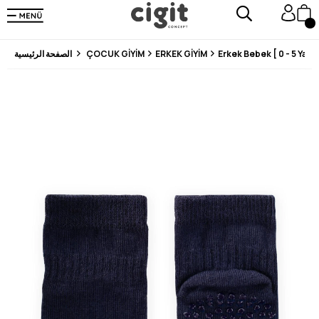
En Uygun Fiyat Garantisi !
300₺ ve Üzeri Alışverişlerde Kargo Ücretsiz !
Koşulsuz Şartsız İade İmkanı
Erkek Bebek [ 0 - 5 Yaş ]
ERKEK GİYİM
ÇOCUK GİYİM
الصفحة الرئيسية