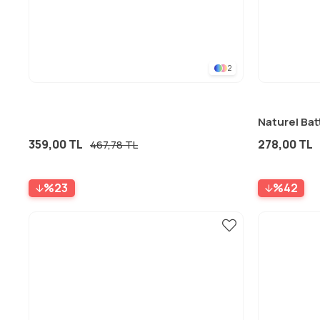
2
359,00 TL
278,00 TL
467,78 TL
%23
%42