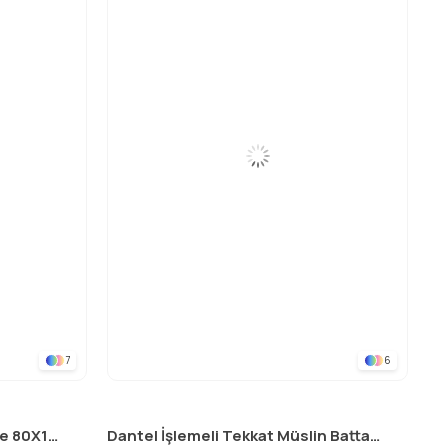
7
6
Dört Kat K. Püsküllü Battaniye 80X120 Cm NATUREL
Dantel İşlemeli Tekkat Müslin Battaniye 100X100 cm +/- 3 cm A.KAHVE