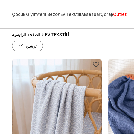
En Uygun Fiyat Garantisi !
Çocuk Giyim
Yeni Sezon
Ev Tekstili
Aksesuar
Çorap
Outlet
300₺ ve Üzeri Alışverişlerde Kargo Ücretsiz !
Koşulsuz Şartsız İade İmkanı
EV TEKSTİLİ
الصفحة الرئيسية
ترشيح