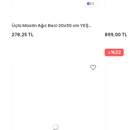
2
Üçlü Müslin Ağız Bezi 20x30 cm YEŞİL ÇİZGİLİ
278,25 TL
899,00 TL
%22