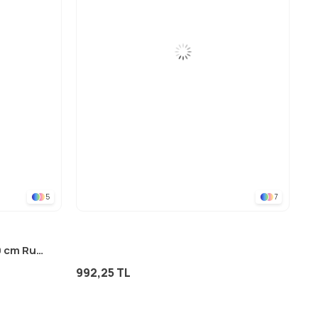
5
7
Düz Müslin Battaniye 90x100 cm Rust
992,25 TL