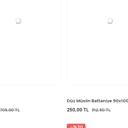
250,00 TL
705,00 TL
312,50 TL
%20