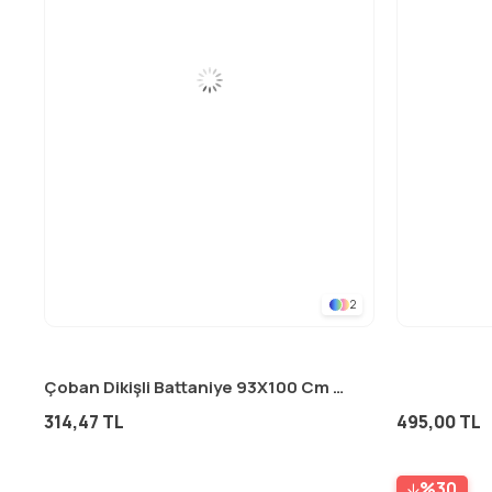
2
Çoban Dikişli Battaniye 93X100 Cm (+/- 3 Cm ) HARDAL SARI
314,47 TL
495,00 TL
%30