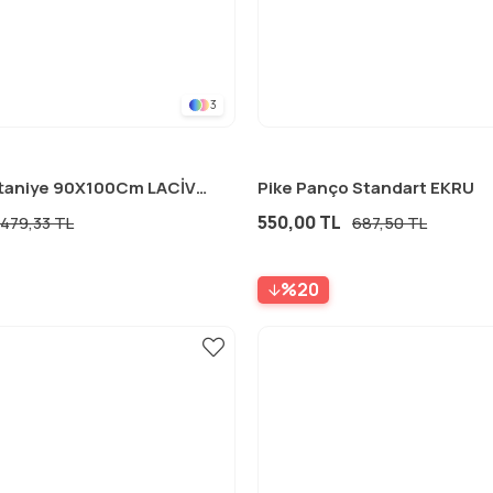
3
Naturel Battaniye 90X100Cm LACİVERT KLN ÇİZGİ
Pike Panço Standart EKRU
550,00 TL
479,33 TL
687,50 TL
%20