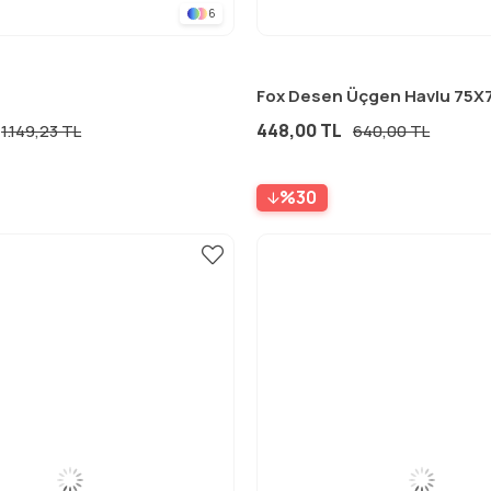
6
448,00 TL
1.149,23 TL
640,00 TL
%30