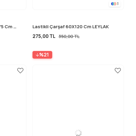
3
Fox Desen Üçgen Havlu 75X75 Cm PUDRA PEMBE
Lastikli Çarşaf 60X120 Cm LEYLAK
275,00 TL
350,00 TL
%21