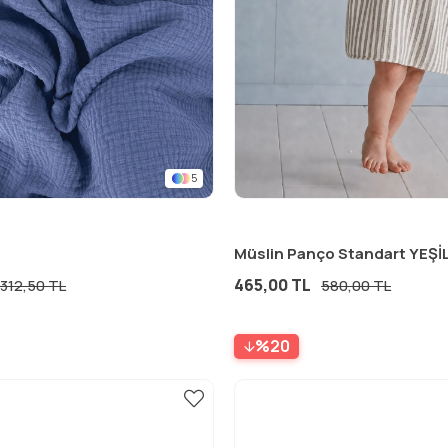
5
465,00 TL
312,50 TL
580,00 TL
%20