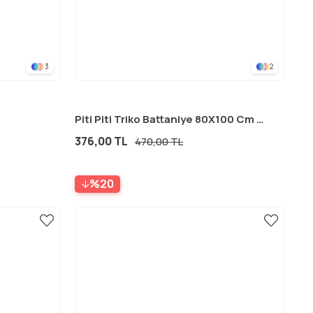
3
2
Piti Piti Triko Battaniye 80X100 Cm PEMBE
376,00 TL
470,00 TL
%20