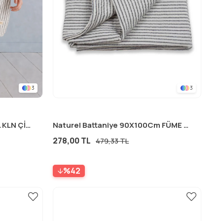
3
3
Müslin Panço Standart YEŞİL KLN ÇİZG
Naturel Battaniye 90X100Cm FÜME İNC ÇİZG
278,00 TL
479,33 TL
%42