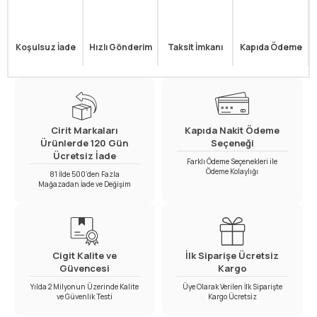
Koşulsuz İade
Hızlı Gönderim
Taksit İmkanı
Kapıda Ödeme
Cirit Markaları
Kapıda Nakit Ödeme
Ürünlerde 120 Gün
Seçeneği
Ücretsiz İade
Farklı Ödeme Seçenekleri ile
Ödeme Kolaylığı
81 İlde 500’den Fazla
Mağazadan İade ve Değişim
Cigit Kalite ve
İlk Siparişe Ücretsiz
Güvencesi
Kargo
Yılda 2 Milyonun Üzerinde Kalite
Üye Olarak Verilen İlk Siparişte
ve Güvenlik Testi
Kargo Ücretsiz