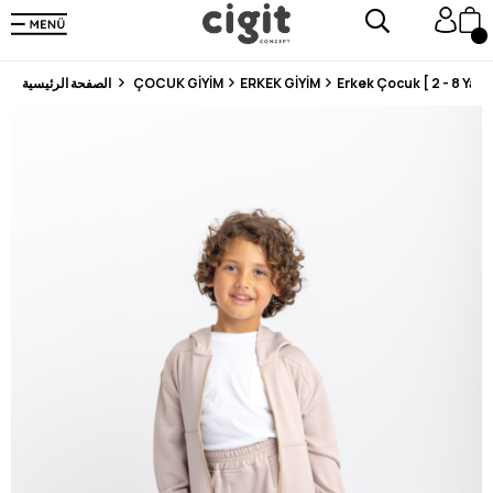
En Uygun Fiyat Garantisi !
300₺ ve Üzeri Alışverişlerde Kargo Ücretsiz !
Koşulsuz Şartsız İade İmkanı
Erkek Çocuk [ 2 - 8 Yaş ]
ERKEK GİYİM
ÇOCUK GİYİM
الصفحة الرئيسية