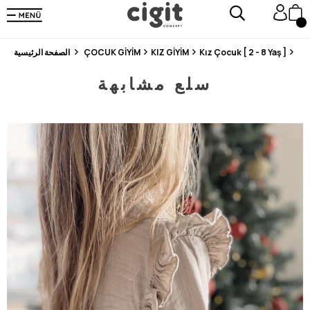
En Uygun Fiyat Garantisi !
300₺ ve Üzeri Alışverişlerde Kargo Ücretsiz !
Koşulsuz Şartsız İade İmkanı
Elb
Kız Çocuk [ 2 - 8 Yaş ]
KIZ GİYİM
ÇOCUK GİYİM
الصفحة الرئيسية
سلع مشابهة