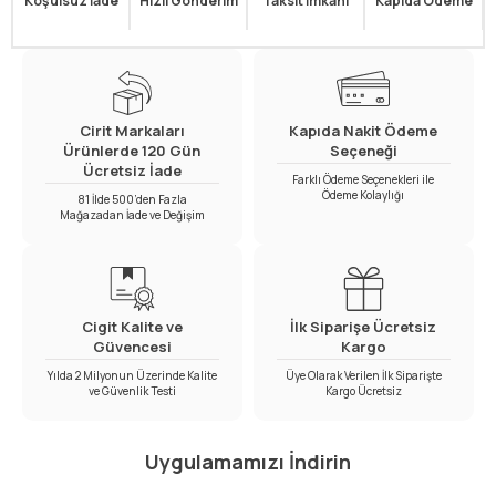
Koşulsuz İade
Hızlı Gönderim
Taksit İmkanı
Kapıda Ödeme
Cirit Markaları
Kapıda Nakit Ödeme
Ürünlerde 120 Gün
Seçeneği
Ücretsiz İade
Farklı Ödeme Seçenekleri ile
Ödeme Kolaylığı
81 İlde 500’den Fazla
Mağazadan İade ve Değişim
Cigit Kalite ve
İlk Siparişe Ücretsiz
Güvencesi
Kargo
Yılda 2 Milyonun Üzerinde Kalite
Üye Olarak Verilen İlk Siparişte
ve Güvenlik Testi
Kargo Ücretsiz
Uygulamamızı İndirin