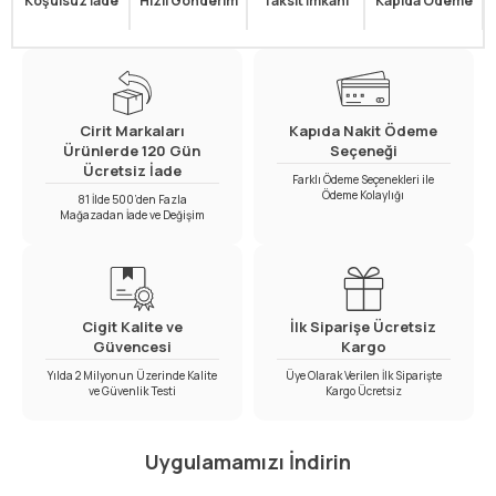
Koşulsuz İade
Hızlı Gönderim
Taksit İmkanı
Kapıda Ödeme
Cirit Markaları
Kapıda Nakit Ödeme
Ürünlerde 120 Gün
Seçeneği
Ücretsiz İade
Farklı Ödeme Seçenekleri ile
Ödeme Kolaylığı
81 İlde 500’den Fazla
Mağazadan İade ve Değişim
Cigit Kalite ve
İlk Siparişe Ücretsiz
Güvencesi
Kargo
Yılda 2 Milyonun Üzerinde Kalite
Üye Olarak Verilen İlk Siparişte
ve Güvenlik Testi
Kargo Ücretsiz
Uygulamamızı İndirin