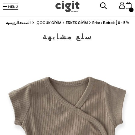
En Uygun Fiyat Garantisi !
300₺ ve Üzeri Alışverişlerde Kargo Ücretsiz !
Koşulsuz Şartsız İade İmkanı
Erkek Bebek [ 0 - 5 Yaş ]
ERKEK GİYİM
ÇOCUK GİYİM
الصفحة الرئيسية
سلع مشابهة