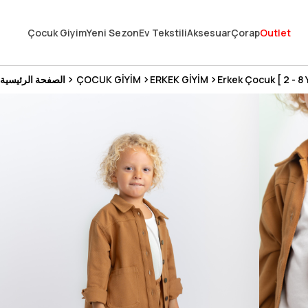
En Uygun Fiyat Garantisi !
Çocuk Giyim
Yeni Sezon
Ev Tekstili
Aksesuar
Çorap
Outlet
300₺ ve Üzeri Alışverişlerde Kargo Ücretsiz !
Koşulsuz Şartsız İade İmkanı
Erkek Çocuk [ 2 - 8 
ERKEK GİYİM
ÇOCUK GİYİM
الصفحة الرئيسية