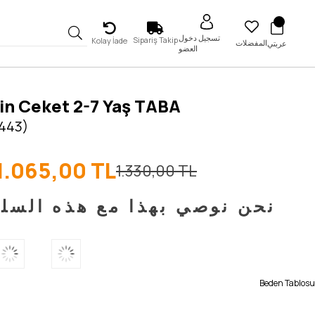
تسجيل دخول
Sipariş Takip
Kolay İade
المفضلات
عربتي
العضو
in Ceket 2-7 Yaş TABA
5443)
1.065,00 TL
1.330,00 TL
نحن نوصي بهذا مع هذه السل
Beden Tablosu