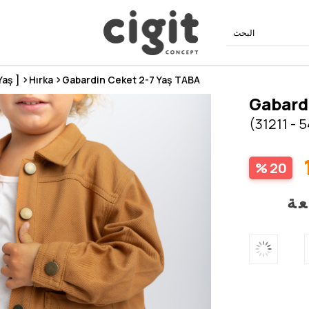
Yaş ]
Hırka
Gabardin Ceket 2-7 Yaş TABA
Gabard
(31211 - 
20
عة