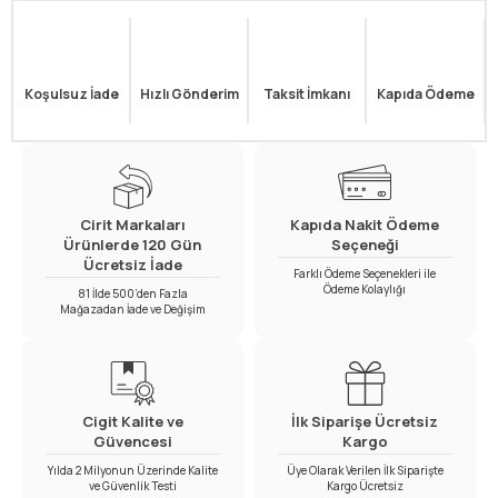
Koşulsuz İade
Hızlı Gönderim
Taksit İmkanı
Kapıda Ödeme
Cirit Markaları
Kapıda Nakit Ödeme
Ürünlerde 120 Gün
Seçeneği
Ücretsiz İade
Farklı Ödeme Seçenekleri ile
Ödeme Kolaylığı
81 İlde 500’den Fazla
Mağazadan İade ve Değişim
Cigit Kalite ve
İlk Siparişe Ücretsiz
Güvencesi
Kargo
Yılda 2 Milyonun Üzerinde Kalite
Üye Olarak Verilen İlk Siparişte
ve Güvenlik Testi
Kargo Ücretsiz