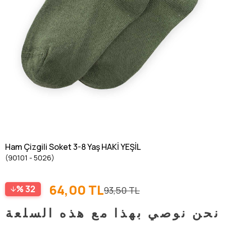
Ham Çizgili Soket 3-8 Yaş HAKİ YEŞİL
(90101 - 5026)
64,00 TL
32
93,50 TL
نحن نوصي بهذا مع هذه السلعة