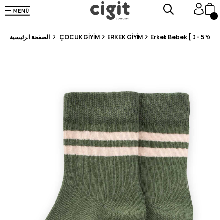
En Uygun Fiyat Garantisi !
300₺ ve Üzeri Alışverişlerde Kargo Ücretsiz !
Koşulsuz Şartsız İade İmkanı
Erkek Bebek [ 0 - 5 Yaş ]
ERKEK GİYİM
ÇOCUK GİYİM
الصفحة الرئيسية