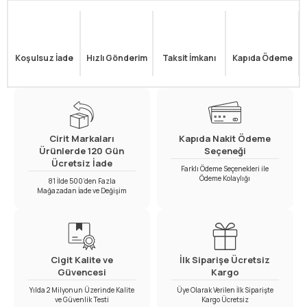
Koşulsuz İade
Hızlı Gönderim
Taksit İmkanı
Kapıda Ödeme
Cirit Markaları
Kapıda Nakit Ödeme
Ürünlerde 120 Gün
Seçeneği
Ücretsiz İade
Farklı Ödeme Seçenekleri ile
Ödeme Kolaylığı
81 İlde 500’den Fazla
Mağazadan İade ve Değişim
Cigit Kalite ve
İlk Siparişe Ücretsiz
Güvencesi
Kargo
Yılda 2 Milyonun Üzerinde Kalite
Üye Olarak Verilen İlk Siparişte
ve Güvenlik Testi
Kargo Ücretsiz