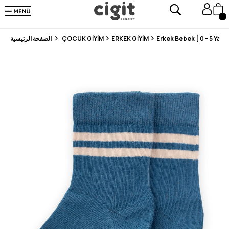
En Uygun Fiyat Garantisi !
300₺ ve Üzeri Alışverişlerde Kargo Ücretsiz !
Koşulsuz Şartsız İade İmkanı
Erkek Bebek [ 0 - 5 Yaş ]
ERKEK GİYİM
ÇOCUK GİYİM
الصفحة الرئيسية