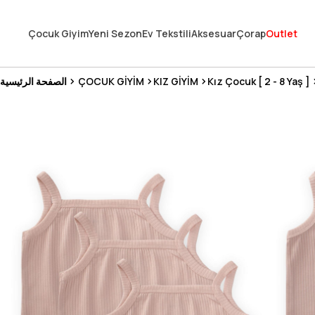
En Uygun Fiyat Garantisi !
Çocuk Giyim
Yeni Sezon
Ev Tekstili
Aksesuar
Çorap
Outlet
300₺ ve Üzeri Alışverişlerde Kargo Ücretsiz !
Koşulsuz Şartsız İade İmkanı
Kız Çocuk [ 2 - 8 Yaş ]
KIZ GİYİM
ÇOCUK GİYİM
الصفحة الرئيسية