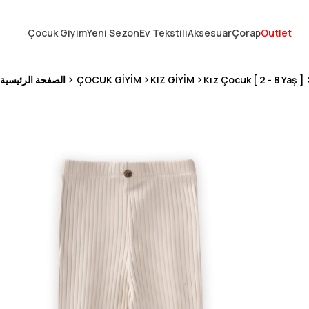
En Uygun Fiyat Garantisi !
Çocuk Giyim
Yeni Sezon
Ev Tekstili
Aksesuar
Çorap
Outlet
300₺ ve Üzeri Alışverişlerde Kargo Ücretsiz !
Koşulsuz Şartsız İade İmkanı
Kız Çocuk [ 2 - 8 Yaş ]
KIZ GİYİM
ÇOCUK GİYİM
الصفحة الرئيسية