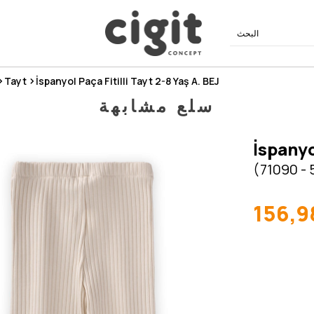
Tayt
İspanyol Paça Fitilli Tayt 2-8 Yaş A. BEJ
سلع مشابهة
İspanyo
(71090 -
156,9