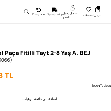
تسجيل دخول
Sipariş Takip
Kolay İade
المفضلات
عربتي
العضو
l Paça Fitilli Tayt 2-8 Yaş A. BEJ
 5066)
8 TL
Beden Tablosu
اضافة الى قائمة الرغبات