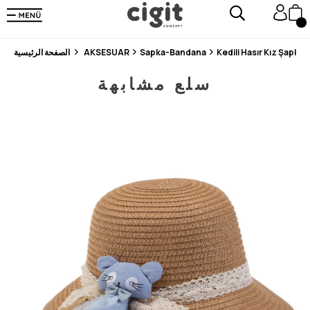
En Uygun Fiyat Garantisi !
300₺ ve Üzeri Alışverişlerde Kargo Ücretsiz !
Koşulsuz Şartsız İade İmkanı
Kedili Hasır Kız Şapka 1
Sapka-Bandana
AKSESUAR
الصفحة الرئيسية
سلع مشابهة