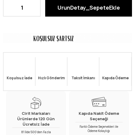
Koşulsuz İade
Hızlı Gönderim
Taksit İmkanı
Kapıda Ödeme
Cirit Markaları
Kapıda Nakit Ödeme
Ürünlerde 120 Gün
Seçeneği
Ücretsiz İade
Farklı Ödeme Seçenekleri ile
Ödeme Kolaylığı
81 İlde 500’den Fazla