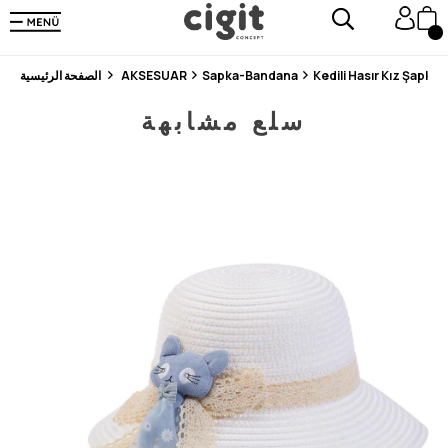
En Uygun Fiyat Garantisi !
300₺ ve Üzeri Alışverişlerde Kargo Ücretsiz !
Koşulsuz Şartsız İade İmkanı
Kedili Hasır Kız Şapka 
Sapka-Bandana
AKSESUAR
الصفحة الرئيسية
سلع مشابهة