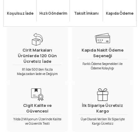
Koşulsuz İade
Hızlı Gönderim
Taksit İmkanı
Kapıda Ödeme
Cirit Markaları
Kapıda Nakit Ödeme
Ürünlerde 120 Gün
Seçeneği
Ücretsiz İade
Farklı Ödeme Seçenekleri ile
Ödeme Kolaylığı
81 İlde 500’den Fazla
Mağazadan İade ve Değişim
Cigit Kalite ve
İlk Siparişe Ücretsiz
Güvencesi
Kargo
Yılda 2 Milyonun Üzerinde Kalite
Üye Olarak Verilen İlk Siparişte
ve Güvenlik Testi
Kargo Ücretsiz