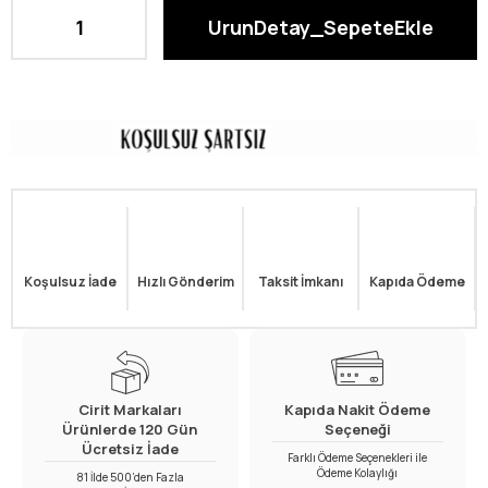
Koşulsuz İade
Hızlı Gönderim
Taksit İmkanı
Kapıda Ödeme
Cirit Markaları
Kapıda Nakit Ödeme
Ürünlerde 120 Gün
Seçeneği
Ücretsiz İade
Farklı Ödeme Seçenekleri ile
Ödeme Kolaylığı
81 İlde 500’den Fazla