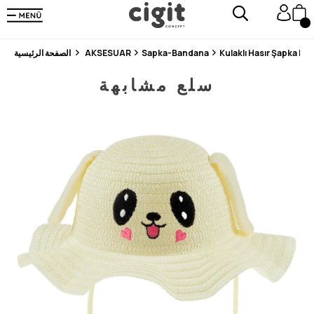
En Uygun Fiyat Garantisi !
300₺ ve Üzeri Alışverişlerde Kargo Ücretsiz !
Koşulsuz Şartsız İade İmkanı
Kulaklı Hasır Şapka EK
Sapka-Bandana
AKSESUAR
الصفحة الرئيسية
سلع مشابهة