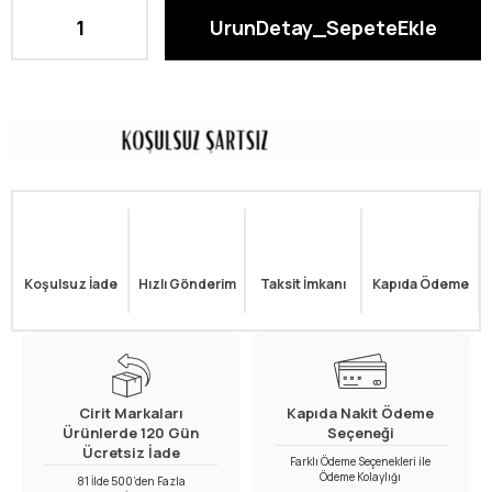
Koşulsuz İade
Hızlı Gönderim
Taksit İmkanı
Kapıda Ödeme
Cirit Markaları
Kapıda Nakit Ödeme
Ürünlerde 120 Gün
Seçeneği
Ücretsiz İade
Farklı Ödeme Seçenekleri ile
Ödeme Kolaylığı
81 İlde 500’den Fazla