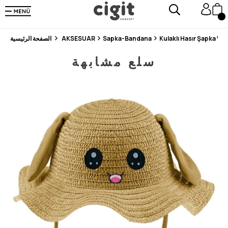
En Uygun Fiyat Garantisi !
300₺ ve Üzeri Alışverişlerde Kargo Ücretsiz !
Koşulsuz Şartsız İade İmkanı
Kulaklı Hasır Şapka Vİ
Sapka-Bandana
AKSESUAR
الصفحة الرئيسية
سلع مشابهة