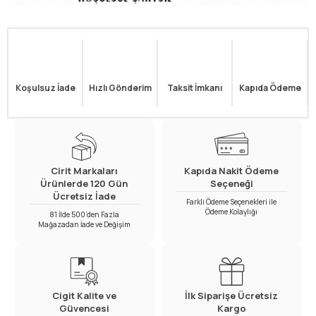
Koşulsuz İade
Hızlı Gönderim
Taksit İmkanı
Kapıda Ödeme
Cirit Markaları
Kapıda Nakit Ödeme
Ürünlerde 120 Gün
Seçeneği
Ücretsiz İade
Farklı Ödeme Seçenekleri ile
Ödeme Kolaylığı
81 İlde 500’den Fazla
Mağazadan İade ve Değişim
Cigit Kalite ve
İlk Siparişe Ücretsiz
Güvencesi
Kargo