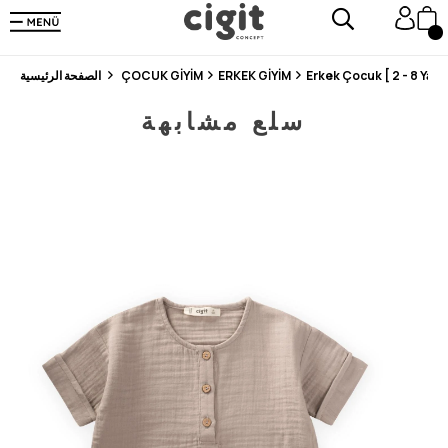
En Uygun Fiyat Garantisi !
300₺ ve Üzeri Alışverişlerde Kargo Ücretsiz !
Koşulsuz Şartsız İade İmkanı
Erkek Çocuk [ 2 - 8 Yaş ]
ERKEK GİYİM
ÇOCUK GİYİM
الصفحة الرئيسية
سلع مشابهة