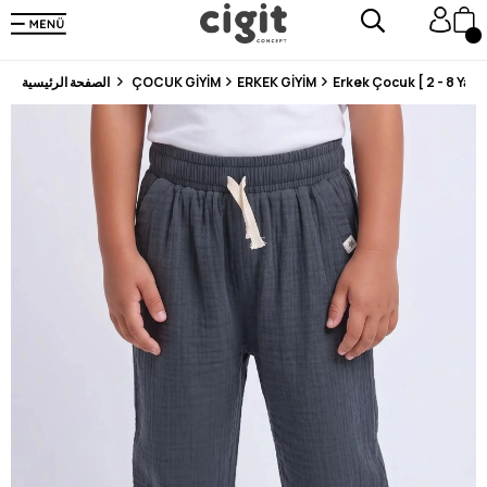
En Uygun Fiyat Garantisi !
300₺ ve Üzeri Alışverişlerde Kargo Ücretsiz !
Koşulsuz Şartsız İade İmkanı
Erkek Çocuk [ 2 - 8 Yaş ]
ERKEK GİYİM
ÇOCUK GİYİM
الصفحة الرئيسية