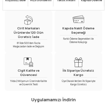
Koşulsuz İade
Hızlı Gönderim
Taksit İmkanı
Kapıda Ödeme
Cirit Markaları
Kapıda Nakit Ödeme
Ürünlerde 120 Gün
Seçeneği
Ücretsiz İade
Farklı Ödeme Seçenekleri ile
Ödeme Kolaylığı
81 İlde 500’den Fazla
Mağazadan İade ve Değişim
Cigit Kalite ve
İlk Siparişe Ücretsiz
Güvencesi
Kargo
Yılda 2 Milyonun Üzerinde Kalite
Üye Olarak Verilen İlk Siparişte
ve Güvenlik Testi
Kargo Ücretsiz
Uygulamamızı İndirin