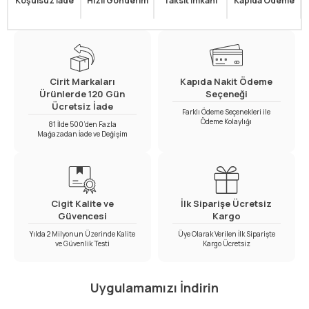
Koşulsuz İade
Hızlı Gönderim
Taksit İmkanı
Kapıda Ödeme
Cirit Markaları
Kapıda Nakit Ödeme
Ürünlerde 120 Gün
Seçeneği
Ücretsiz İade
Farklı Ödeme Seçenekleri ile
Ödeme Kolaylığı
81 İlde 500’den Fazla
Mağazadan İade ve Değişim
Cigit Kalite ve
İlk Siparişe Ücretsiz
Güvencesi
Kargo
Yılda 2 Milyonun Üzerinde Kalite
Üye Olarak Verilen İlk Siparişte
ve Güvenlik Testi
Kargo Ücretsiz
Uygulamamızı İndirin