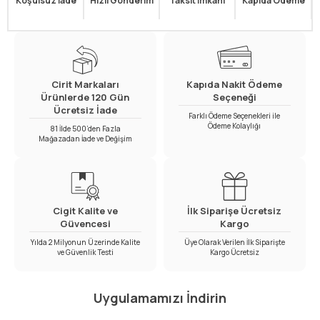
Koşulsuz İade
Hızlı Gönderim
Taksit İmkanı
Kapıda Ödeme
Cirit Markaları
Kapıda Nakit Ödeme
Ürünlerde 120 Gün
Seçeneği
Ücretsiz İade
Farklı Ödeme Seçenekleri ile
Ödeme Kolaylığı
81 İlde 500’den Fazla
Mağazadan İade ve Değişim
Cigit Kalite ve
İlk Siparişe Ücretsiz
Güvencesi
Kargo
Yılda 2 Milyonun Üzerinde Kalite
Üye Olarak Verilen İlk Siparişte
ve Güvenlik Testi
Kargo Ücretsiz
Uygulamamızı İndirin