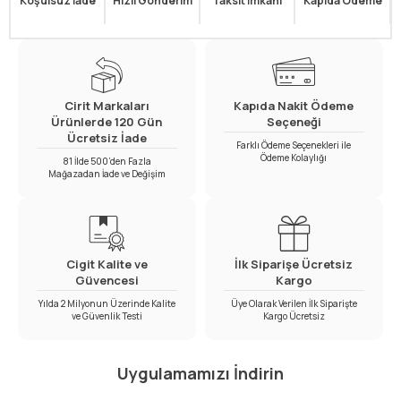
Koşulsuz İade
Hızlı Gönderim
Taksit İmkanı
Kapıda Ödeme
Cirit Markaları
Kapıda Nakit Ödeme
Ürünlerde 120 Gün
Seçeneği
Ücretsiz İade
Farklı Ödeme Seçenekleri ile
Ödeme Kolaylığı
81 İlde 500’den Fazla
Mağazadan İade ve Değişim
Cigit Kalite ve
İlk Siparişe Ücretsiz
Güvencesi
Kargo
Yılda 2 Milyonun Üzerinde Kalite
Üye Olarak Verilen İlk Siparişte
ve Güvenlik Testi
Kargo Ücretsiz
Uygulamamızı İndirin